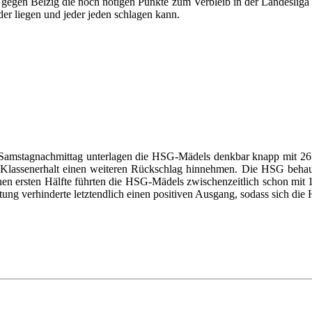
gen Belzig die noch nötigen Punkte zum Verbleib in der Landesliga ho
nder liegen und jeder jeden schlagen kann.
m Samstagnachmittag unterlagen die HSG-Mädels denkbar knapp mit 2
 Klassenerhalt einen weiteren Rückschlag hinnehmen. Die HSG behau
nen ersten Hälfte führten die HSG-Mädels zwischenzeitlich schon mit 1
ng verhinderte letztendlich einen positiven Ausgang, sodass sich di