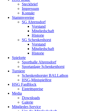
Steckbrief
Impressum
Kontakt
Stammvereine
SG Ahrensdorf
Vorstand
Mitgliedschaft
Historie
SG Schenkenhorst
Vorstand
Mitgliedschaft
Historie
Spielorte
Sporthalle Ahrensdorf
Sportanlage Schenkenhorst
Turniere
Schenkenhorster BALLathon
HSG-Minispielfest
HSG FanBlock
Eintrittspreise
Media
Downloads
Galerie
Mitglieder-Service