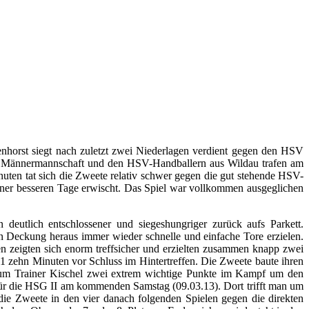
horst siegt nach zuletzt zwei Niederlagen verdient gegen den HSV
en Männermannschaft und den HSV-Handballern aus Wildau trafen am
nuten tat sich die Zweete relativ schwer gegen die gut stehende HSV-
einer besseren Tage erwischt. Das Spiel war vollkommen ausgeglichen
eutlich entschlossener und siegeshungriger zurück aufs Parkett.
 Deckung heraus immer wieder schnelle und einfache Tore erzielen.
en zeigten sich enorm treffsicher und erzielten zusammen knapp zwei
21 zehn Minuten vor Schluss im Hintertreffen. Die Zweete baute ihren
n um Trainer Kischel zwei extrem wichtige Punkte im Kampf um den
 für die HSG II am kommenden Samstag (09.03.13). Dort trifft man um
e Zweete in den vier danach folgenden Spielen gegen die direkten