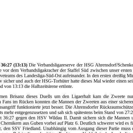
6:27 (13:13)
Die Verbandsligareserve der HSG Ahrensdorf/Schenken
e vor dem Verbandsligakracher der Staffel Süd zwischen unser erst
rveteams des Landesliga-Süd-Ost aufeinander. In den ersten dreißig Mi
iv sicher und auch der HSG-Torhüter hatte dieses Mal wieder einen s
nd von 13:13 die Halbzeitsirene ertönte.
en Brisanz dieses Duells um den Ligaerhalt kam die Zweete nun d
n Fans im Rücken konnten die Mannen der Zweeten aus einer sicheren
sangriff funktionierte jetzt besser. Die Ahrensdorfer Rückraumschütz
ichts mehr entgegenzusetzen und sah sich spätestens beim Stand von 27:
 mit 36:27 gegen den HSV Wildau II. Damit sichern sich die Manne
en Chemikern aus Guben vorbei auf Platz 6. Deutlich schwerer wird es
r, den SSV Friedland. Unabhängig vom Ausgang dieser Partie muss di