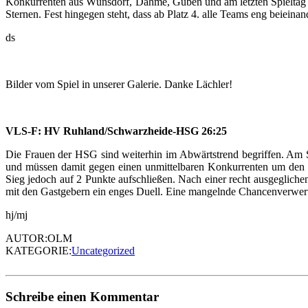
Konkurrenten aus Wünsdorf, Dahme, Guben und am letzten Spieltag ge
Sternen. Fest hingegen steht, dass ab Platz 4. alle Teams eng beieina
ds
Bilder vom Spiel in unserer Galerie. Danke Lächler!
VLS-F: HV Ruhland/Schwarzheide-HSG 26:25
Die Frauen der HSG sind weiterhin im Abwärtstrend begriffen. A
und müssen damit gegen einen unmittelbaren Konkurrenten um den
Sieg jedoch auf 2 Punkte aufschließen. Nach einer recht ausgegliche
mit den Gastgebern ein enges Duell. Eine mangelnde Chancenverwertu
hj/mj
AUTOR:OLM
KATEGORIE:
Uncategorized
Schreibe einen Kommentar