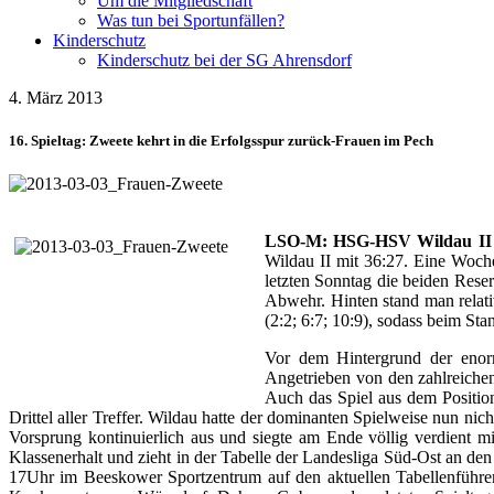
Um die Mitgliedschaft
Was tun bei Sportunfällen?
Kinderschutz
Kinderschutz bei der SG Ahrensdorf
4. März 2013
16. Spieltag: Zweete kehrt in die Erfolgsspur zurück-Frauen im Pech
LSO-M: HSG-HSV Wildau II 3
Wildau II mit 36:27. Eine Woch
letzten Sonntag die beiden Rese
Abwehr.
Hinten stand man relat
(2:2; 6:7; 10:9), sodass beim Sta
Vor dem Hintergrund der enorm
Angetrieben von den zahlreiche
Auch das Spiel aus dem Position
Drittel aller Treffer. Wildau hatte der dominanten Spielweise nun n
Vorsprung kontinuierlich aus und siegte am Ende völlig verdient
Klassenerhalt und zieht in der Tabelle der Landesliga Süd-Ost an d
17Uhr im Beeskower Sportzentrum auf den aktuellen Tabellenführe