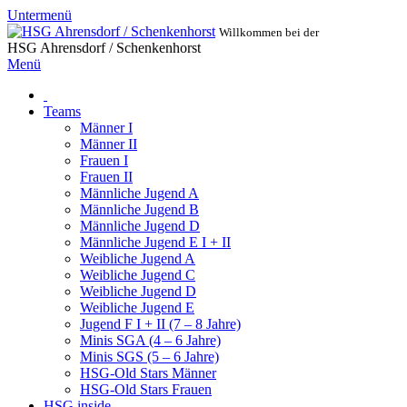
Untermenü
Willkommen bei der
HSG Ahrensdorf / Schenkenhorst
Menü
Teams
Männer I
Männer II
Frauen I
Frauen II
Männliche Jugend A
Männliche Jugend B
Männliche Jugend D
Männliche Jugend E I + II
Weibliche Jugend A
Weibliche Jugend C
Weibliche Jugend D
Weibliche Jugend E
Jugend F I + II (7 – 8 Jahre)
Minis SGA (4 – 6 Jahre)
Minis SGS (5 – 6 Jahre)
HSG-Old Stars Männer
HSG-Old Stars Frauen
HSG inside