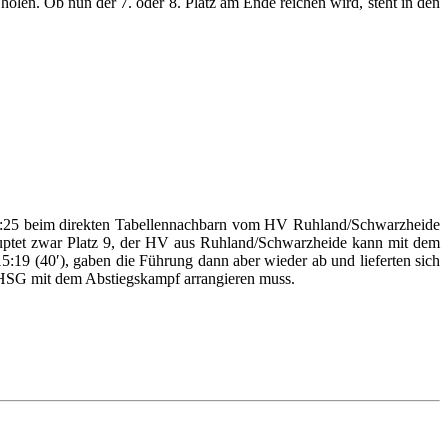
len. Ob nun der 7. oder 8. Platz am Ende reichen wird, steht in den
6:25 beim direkten Tabellennachbarn vom HV Ruhland/Schwarzheide
ptet zwar Platz 9, der HV aus Ruhland/Schwarzheide kann mit dem
5:19 (40′), gaben die Führung dann aber wieder ab und lieferten sich
e HSG mit dem Abstiegskampf arrangieren muss.