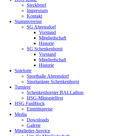
Steckbrief
Impressum
Kontakt
Stammvereine
SG Ahrensdorf
Vorstand
Mitgliedschaft
Historie
SG Schenkenhorst
Vorstand
Mitgliedschaft
Historie
Spielorte
Sporthalle Ahrensdorf
Sportanlage Schenkenhorst
Turniere
Schenkenhorster BALLathon
HSG-Minispielfest
HSG FanBlock
Eintrittspreise
Media
Downloads
Galerie
Mitglieder-Service