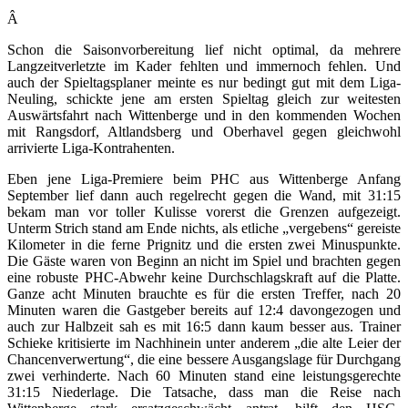
Â
Schon die Saisonvorbereitung lief nicht optimal, da mehrere
Langzeitverletzte im Kader fehlten und immernoch fehlen. Und
auch der Spieltagsplaner meinte es nur bedingt gut mit dem Liga-
Neuling, schickte jene am ersten Spieltag gleich zur weitesten
Auswärtsfahrt nach Wittenberge und in den kommenden Wochen
mit Rangsdorf, Altlandsberg und Oberhavel gegen gleichwohl
arrivierte Liga-Kontrahenten.
Eben jene Liga-Premiere beim PHC aus Wittenberge Anfang
September lief dann auch regelrecht gegen die Wand, mit 31:15
bekam man vor toller Kulisse vorerst die Grenzen aufgezeigt.
Unterm Strich stand am Ende nichts, als etliche „vergebens“ gereiste
Kilometer in die ferne Prignitz und die ersten zwei Minuspunkte.
Die Gäste waren von Beginn an nicht im Spiel und brachten gegen
eine robuste PHC-Abwehr keine Durchschlagskraft auf die Platte.
Ganze acht Minuten brauchte es für die ersten Treffer, nach 20
Minuten waren die Gastgeber bereits auf 12:4 davongezogen und
auch zur Halbzeit sah es mit 16:5 dann kaum besser aus. Trainer
Schieke kritisierte im Nachhinein unter anderem „die alte Leier der
Chancenverwertung“, die eine bessere Ausgangslage für Durchgang
zwei verhinderte. Nach 60 Minuten stand eine leistungsgerechte
31:15 Niederlage. Die Tatsache, dass man die Reise nach