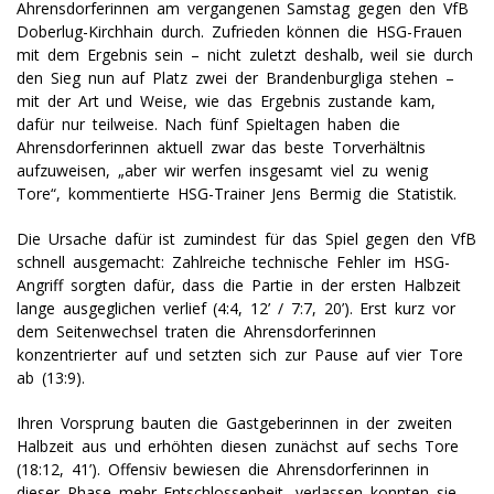
Ahrensdorferinnen am vergangenen Samstag gegen den VfB
Doberlug-Kirchhain durch. Zufrieden können die HSG-Frauen
mit dem Ergebnis sein – nicht zuletzt deshalb, weil sie durch
den Sieg nun auf Platz zwei der Brandenburgliga stehen –
mit der Art und Weise, wie das Ergebnis zustande kam,
dafür nur teilweise. Nach fünf Spieltagen haben die
Ahrensdorferinnen aktuell zwar das beste Torverhältnis
aufzuweisen, „aber wir werfen insgesamt viel zu wenig
Tore“, kommentierte HSG-Trainer Jens Bermig die Statistik.
Die Ursache dafür ist zumindest für das Spiel gegen den VfB
schnell ausgemacht: Zahlreiche technische Fehler im HSG-
Angriff sorgten dafür, dass die Partie in der ersten Halbzeit
lange ausgeglichen verlief (4:4, 12’ / 7:7, 20’). Erst kurz vor
dem Seitenwechsel traten die Ahrensdorferinnen
konzentrierter auf und setzten sich zur Pause auf vier Tore
ab (13:9).
Ihren Vorsprung bauten die Gastgeberinnen in der zweiten
Halbzeit aus und erhöhten diesen zunächst auf sechs Tore
(18:12, 41’). Offensiv bewiesen die Ahrensdorferinnen in
dieser Phase mehr Entschlossenheit, verlassen konnten sie