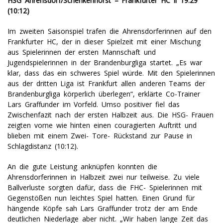
HSG Ahrensdorf/Schenkenhorst – Frankfurter HC ll 19:29
(10:12)
Im zweiten Saisonspiel trafen die Ahrensdorferinnen auf den
Frankfurter HC, der in dieser Spielzeit mit einer Mischung
aus Spielerinnen der ersten Mannschaft und
Jugendspielerinnen in der Brandenburgliga startet. „Es war
klar, dass das ein schweres Spiel würde. Mit den Spielerinnen
aus der dritten Liga ist Frankfurt allen anderen Teams der
Brandenburgliga körperlich überlegen“, erklärte Co-Trainer
Lars Graffunder im Vorfeld. Umso positiver fiel das
Zwischenfazit nach der ersten Halbzeit aus. Die HSG- Frauen
zeigten vorne wie hinten einen couragierten Auftritt und
blieben mit einem Zwei- Tore- Rückstand zur Pause in
Schlagdistanz (10:12).
An die gute Leistung anknüpfen konnten die
Ahrensdorferinnen in Halbzeit zwei nur teilweise. Zu viele
Ballverluste sorgten dafür, dass die FHC- Spielerinnen mit
Gegenstößen nun leichtes Spiel hatten. Einen Grund für
hängende Köpfe sah Lars Graffunder trotz der am Ende
deutlichen Niederlage aber nicht. „Wir haben lange Zeit das