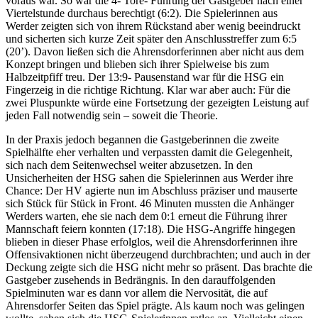
voraus war. So war die 4- Tore- Führung der Gastgeber nach einer
Viertelstunde durchaus berechtigt (6:2). Die Spielerinnen aus
Werder zeigten sich von ihrem Rückstand aber wenig beeindruckt
und sicherten sich kurze Zeit später den Anschlusstreffer zum 6:5
(20’). Davon ließen sich die Ahrensdorferinnen aber nicht aus dem
Konzept bringen und blieben sich ihrer Spielweise bis zum
Halbzeitpfiff treu. Der 13:9- Pausenstand war für die HSG ein
Fingerzeig in die richtige Richtung. Klar war aber auch: Für die
zwei Pluspunkte würde eine Fortsetzung der gezeigten Leistung auf
jeden Fall notwendig sein – soweit die Theorie.
In der Praxis jedoch begannen die Gastgeberinnen die zweite
Spielhälfte eher verhalten und verpassten damit die Gelegenheit,
sich nach dem Seitenwechsel weiter abzusetzen. In den
Unsicherheiten der HSG sahen die Spielerinnen aus Werder ihre
Chance: Der HV agierte nun im Abschluss präziser und mauserte
sich Stück für Stück in Front. 46 Minuten mussten die Anhänger
Werders warten, ehe sie nach dem 0:1 erneut die Führung ihrer
Mannschaft feiern konnten (17:18). Die HSG-Angriffe hingegen
blieben in dieser Phase erfolglos, weil die Ahrensdorferinnen ihre
Offensivaktionen nicht überzeugend durchbrachten; und auch in der
Deckung zeigte sich die HSG nicht mehr so präsent. Das brachte die
Gastgeber zusehends in Bedrängnis. In den darauffolgenden
Spielminuten war es dann vor allem die Nervosität, die auf
Ahrensdorfer Seiten das Spiel prägte. Als kaum noch was gelingen