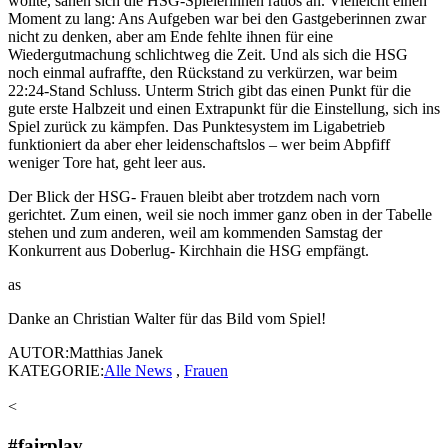
wollte, sahen sich die HSG-Spielerinnen ratlos an. Vielleicht einen
Moment zu lang: Ans Aufgeben war bei den Gastgeberinnen zwar
nicht zu denken, aber am Ende fehlte ihnen für eine
Wiedergutmachung schlichtweg die Zeit. Und als sich die HSG
noch einmal aufraffte, den Rückstand zu verkürzen, war beim
22:24-Stand Schluss. Unterm Strich gibt das einen Punkt für die
gute erste Halbzeit und einen Extrapunkt für die Einstellung, sich ins
Spiel zurück zu kämpfen. Das Punktesystem im Ligabetrieb
funktioniert da aber eher leidenschaftslos – wer beim Abpfiff
weniger Tore hat, geht leer aus.
Der Blick der HSG- Frauen bleibt aber trotzdem nach vorn
gerichtet. Zum einen, weil sie noch immer ganz oben in der Tabelle
stehen und zum anderen, weil am kommenden Samstag der
Konkurrent aus Doberlug- Kirchhain die HSG empfängt.
as
Danke an Christian Walter für das Bild vom Spiel!
AUTOR:Matthias Janek
KATEGORIE:
Alle News
,
Frauen
<
#fairplay