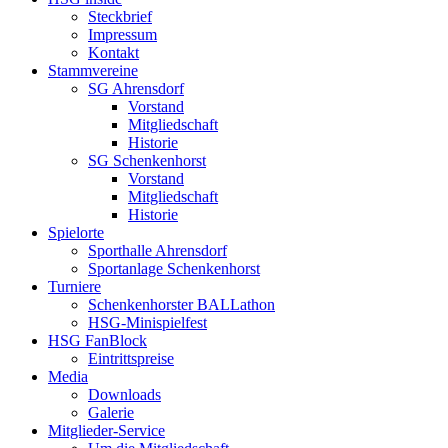
Steckbrief
Impressum
Kontakt
Stammvereine
SG Ahrensdorf
Vorstand
Mitgliedschaft
Historie
SG Schenkenhorst
Vorstand
Mitgliedschaft
Historie
Spielorte
Sporthalle Ahrensdorf
Sportanlage Schenkenhorst
Turniere
Schenkenhorster BALLathon
HSG-Minispielfest
HSG FanBlock
Eintrittspreise
Media
Downloads
Galerie
Mitglieder-Service