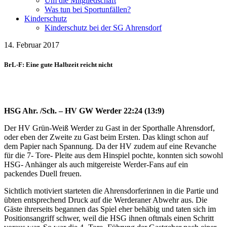
Um die Mitgliedschaft
Was tun bei Sportunfällen?
Kinderschutz
Kinderschutz bei der SG Ahrensdorf
14. Februar 2017
BrL-F: Eine gute Halbzeit reicht nicht
HSG Ahr. /Sch. – HV GW Werder 22:24 (13:9)
Der HV Grün-Weiß Werder zu Gast in der Sporthalle Ahrensdorf,
oder eben der Zweite zu Gast beim Ersten. Das klingt schon auf
dem Papier nach Spannung. Da der HV zudem auf eine Revanche
für die 7- Tore- Pleite aus dem Hinspiel pochte, konnten sich sowohl
HSG- Anhänger als auch mitgereiste Werder-Fans auf ein
packendes Duell freuen.
Sichtlich motiviert starteten die Ahrensdorferinnen in die Partie und
übten entsprechend Druck auf die Werderaner Abwehr aus. Die
Gäste ihrerseits begannen das Spiel eher behäbig und taten sich im
Positionsangriff schwer, weil die HSG ihnen oftmals einen Schritt