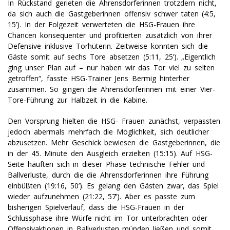
In Rückstand gerieten die Ahrensdorferinnen trotzdem nicht,
da sich auch die Gastgeberinnen offensiv schwer taten (4:5,
15’). In der Folgezeit verwerteten die HSG-Frauen ihre
Chancen konsequenter und profitierten zusätzlich von ihrer
Defensive inklusive Torhüterin. Zeitweise konnten sich die
Gäste somit auf sechs Tore absetzen (5:11, 25’). „Eigentlich
ging unser Plan auf – nur haben wir das Tor viel zu selten
getroffen“, fasste HSG-Trainer Jens Bermig hinterher
zusammen. So gingen die Ahrensdorferinnen mit einer Vier-
Tore-Führung zur Halbzeit in die Kabine.
Den Vorsprung hielten die HSG- Frauen zunächst, verpassten
jedoch abermals mehrfach die Möglichkeit, sich deutlicher
abzusetzen. Mehr Geschick bewiesen die Gastgeberinnen, die
in der 45. Minute den Ausgleich erzielten (15:15). Auf HSG-
Seite häuften sich in dieser Phase technische Fehler und
Ballverluste, durch die die Ahrensdorferinnen ihre Führung
einbüßten (19:16, 50’). Es gelang den Gästen zwar, das Spiel
wieder aufzunehmen (21:22, 57’). Aber es passte zum
bisherigen Spielverlauf, dass die HSG-Frauen in der
Schlussphase ihre Würfe nicht im Tor unterbrachten oder
Offensivaktionen in Ballverlusten münden ließen und somit