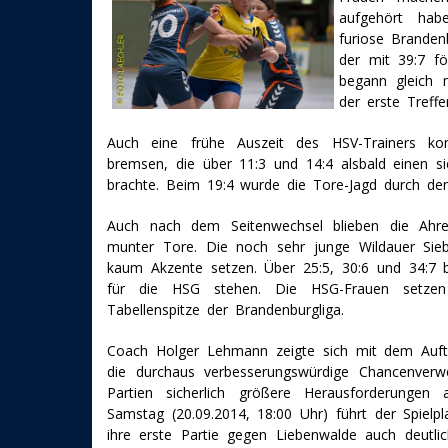
aufgehört hab
furiose Branden
der mit 39:7 fö
begann gleich 
der erste Treff
Auch eine frühe Auszeit des HSV-Trainers ko
bremsen, die über 11:3 und 14:4 alsbald einen s
brachte. Beim 19:4 wurde die Tore-Jagd durch den
Auch nach dem Seitenwechsel blieben die Ahre
munter Tore. Die noch sehr junge Wildauer Sieb
kaum Akzente setzen. Über 25:5, 30:6 und 34:7 b
für die HSG stehen. Die HSG-Frauen setze
Tabellenspitze der Brandenburgliga.
Coach Holger Lehmann zeigte sich mit dem Aufta
die durchaus verbesserungswürdige Chancenve
Partien sicherlich größere Herausforderunge
Samstag (20.09.2014, 18:00 Uhr) führt der Spie
ihre erste Partie gegen Liebenwalde auch deutli