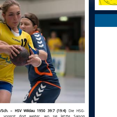
/Sch. – HSV Wildau 1950 39:7 (19:4)
Die HSG-
 vorerst dort weiter, wo sie letzte Saison