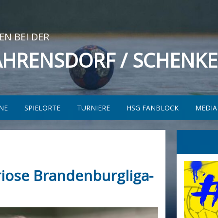
N BEI DER
AHRENSDORF / SCHENK
NE
SPIELORTE
TURNIERE
HSG FANBLOCK
MEDIA
uriose Brandenburgliga-