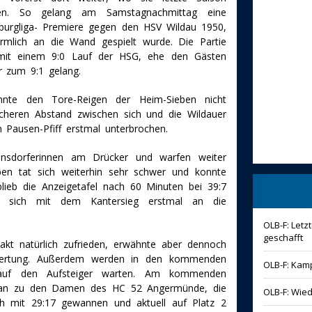
en. So gelang am Samstagnachmittag eine
burgliga- Premiere gegen den HSV Wildau 1950,
rmlich an die Wand gespielt wurde. Die Partie
mit einem 9:0 Lauf der HSG, ehe den Gästen
er zum 9:1 gelang.
nnte den Tore-Reigen der Heim-Sieben nicht
icheren Abstand zwischen sich und die Wildauer
 Pausen-Pfiff erstmal unterbrochen.
nsdorferinnen am Drücker und warfen weiter
en tat sich weiterhin sehr schwer und konnte
lieb die Anzeigetafel nach 60 Minuten bei 39:7
n sich mit dem Kantersieg erstmal an die
OLB-F: Let
geschafft
kt natürlich zufrieden, erwähnte aber dennoch
rwertung. Außerdem werden in den kommenden
OLB-F: Kamp
n auf den Aufsteiger warten. Am kommenden
lplan zu den Damen des HC 52 Angermünde, die
OLB-F: Wie
ch mit 29:17 gewannen und aktuell auf Platz 2