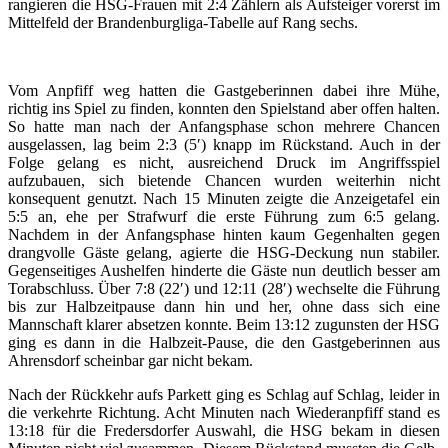
rangieren die HSG-Frauen mit 2:4 Zählern als Aufsteiger vorerst im
Mittelfeld der Brandenburgliga-Tabelle auf Rang sechs.
Vom Anpfiff weg hatten die Gastgeberinnen dabei ihre Mühe,
richtig ins Spiel zu finden, konnten den Spielstand aber offen halten.
So hatte man nach der Anfangsphase schon mehrere Chancen
ausgelassen, lag beim 2:3 (5′) knapp im Rückstand. Auch in der
Folge gelang es nicht, ausreichend Druck im Angriffsspiel
aufzubauen, sich bietende Chancen wurden weiterhin nicht
konsequent genutzt. Nach 15 Minuten zeigte die Anzeigetafel ein
5:5 an, ehe per Strafwurf die erste Führung zum 6:5 gelang.
Nachdem in der Anfangsphase hinten kaum Gegenhalten gegen
drangvolle Gäste gelang, agierte die HSG-Deckung nun stabiler.
Gegenseitiges Aushelfen hinderte die Gäste nun deutlich besser am
Torabschluss. Über 7:8 (22′) und 12:11 (28′) wechselte die Führung
bis zur Halbzeitpause dann hin und her, ohne dass sich eine
Mannschaft klarer absetzen konnte. Beim 13:12 zugunsten der HSG
ging es dann in die Halbzeit-Pause, die den Gastgeberinnen aus
Ahrensdorf scheinbar gar nicht bekam.
Nach der Rückkehr aufs Parkett ging es Schlag auf Schlag, leider in
die verkehrte Richtung. Acht Minuten nach Wiederanpfiff stand es
13:18 für die Fredersdorfer Auswahl, die HSG bekam in diesen