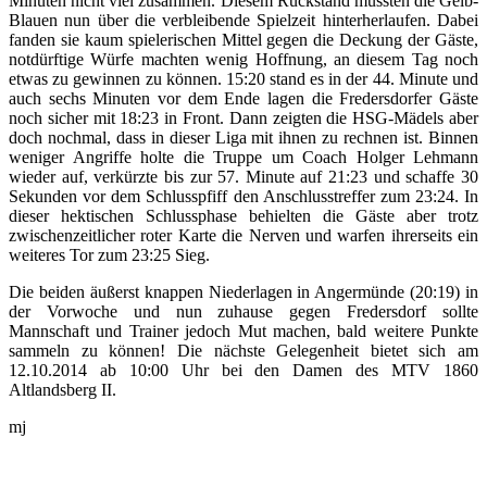
Minuten nicht viel zusammen. Diesem Rückstand mussten die Gelb-
Blauen nun über die verbleibende Spielzeit hinterherlaufen. Dabei
fanden sie kaum spielerischen Mittel gegen die Deckung der Gäste,
notdürftige Würfe machten wenig Hoffnung, an diesem Tag noch
etwas zu gewinnen zu können. 15:20 stand es in der 44. Minute und
auch sechs Minuten vor dem Ende lagen die Fredersdorfer Gäste
noch sicher mit 18:23 in Front. Dann zeigten die HSG-Mädels aber
doch nochmal, dass in dieser Liga mit ihnen zu rechnen ist. Binnen
weniger Angriffe holte die Truppe um Coach Holger Lehmann
wieder auf, verkürzte bis zur 57. Minute auf 21:23 und schaffe 30
Sekunden vor dem Schlusspfiff den Anschlusstreffer zum 23:24. In
dieser hektischen Schlussphase behielten die Gäste aber trotz
zwischenzeitlicher roter Karte die Nerven und warfen ihrerseits ein
weiteres Tor zum 23:25 Sieg.
Die beiden äußerst knappen Niederlagen in Angermünde (20:19) in
der Vorwoche und nun zuhause gegen Fredersdorf sollte
Mannschaft und Trainer jedoch Mut machen, bald weitere Punkte
sammeln zu können! Die nächste Gelegenheit bietet sich am
12.10.2014 ab 10:00 Uhr bei den Damen des MTV 1860
Altlandsberg II.
mj