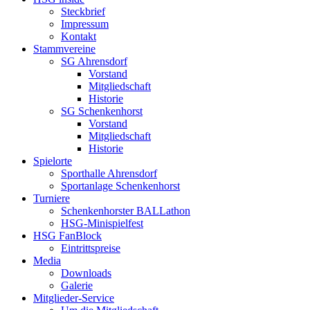
Steckbrief
Impressum
Kontakt
Stammvereine
SG Ahrensdorf
Vorstand
Mitgliedschaft
Historie
SG Schenkenhorst
Vorstand
Mitgliedschaft
Historie
Spielorte
Sporthalle Ahrensdorf
Sportanlage Schenkenhorst
Turniere
Schenkenhorster BALLathon
HSG-Minispielfest
HSG FanBlock
Eintrittspreise
Media
Downloads
Galerie
Mitglieder-Service