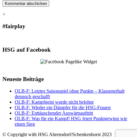
<
#fairplay
HSG auf Facebook
Neueste Beiträge
OLB-F: Letztes Saisonspiel ohne Punkte – Klassenerhalt
dennoch geschafft
OLB-F: Kampfgeist wurde nicht belohnt
OLB-F: Wieder ein Dämpfer für die HSG-Frauen
OLB-F: Enttäuschender Auswärtsauftritt
OLB-F: Was für ein Kampf! HSG feiert Punktgewinn wie
einen Sieg
© Copyright with HSG Ahrensdorf/Schenkenhorst 2023