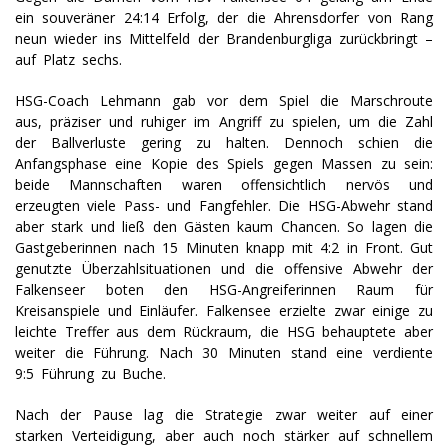
ein souveräner 24:14 Erfolg, der die Ahrensdorfer von Rang
neun wieder ins Mittelfeld der Brandenburgliga zurückbringt –
auf Platz sechs.
HSG-Coach Lehmann gab vor dem Spiel die Marschroute
aus, präziser und ruhiger im Angriff zu spielen, um die Zahl
der Ballverluste gering zu halten. Dennoch schien die
Anfangsphase eine Kopie des Spiels gegen Massen zu sein:
beide Mannschaften waren offensichtlich nervös und
erzeugten viele Pass- und Fangfehler. Die HSG-Abwehr stand
aber stark und ließ den Gästen kaum Chancen. So lagen die
Gastgeberinnen nach 15 Minuten knapp mit 4:2 in Front. Gut
genutzte Überzahlsituationen und die offensive Abwehr der
Falkenseer boten den HSG-Angreiferinnen Raum für
Kreisanspiele und Einläufer. Falkensee erzielte zwar einige zu
leichte Treffer aus dem Rückraum, die HSG behauptete aber
weiter die Führung. Nach 30 Minuten stand eine verdiente
9:5 Führung zu Buche.
Nach der Pause lag die Strategie zwar weiter auf einer
starken Verteidigung, aber auch noch stärker auf schnellem