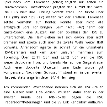
Spiel nach vorn. Falkensee gelang folglich nur selten ein
Durchkommen, Einzelaktionen prägten den Auftritt der Gäste.
Die HSG hielt ihre Führung vorerst stabil und führte über
11:7 (38′) und 12:8 (42′) weiter mit vier Treffern. Falkensee
setzte vermehrt auf Konter, konnte aber nicht alle
erfolgreich vors Tor bringen. Beim 16:10 (46′) nahm der
Gäste-Coach eine Auszeit, um den Spielfluss der HSG zu
unterbrechen. Die Heim-Sieben ließ sich davon aber nicht
bremsen und spielte auch über die zweite Welle weiter flott
vorwärts. Ahrensdorf agierte zu schnell für die unsortierte
HSV-Defensive und kam über Einläufer mehrmals zum
Torerfolg. Über 20:11 (53′) und 22:12 (56′) war die HSG
weiter deutlich in Front und bereits klar auf der Siegerstraße.
Auch eine doppelte Unterzahl zum Ende wurde gut
kompensiert. Nach dem Schlusspfiff stand ein in der zweiten
Halbzeit stets ungefährdeter 24:14 Heimsieg.
Am kommenden Wochenende nehmen sich die HSG-Frauen
eine Auszeit vom Liga-Betrieb, müssen dafür aber in der
zweiten Runde des HVB-Pokals gegen die HSG
Fredersdorf/Petershagen und die SV Lok Rangsdorf auflaufen.