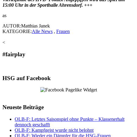
15:00 Uhr in der Sporthalle Ahrensdorf. +++
as
AUTOR:Matthias Janek
KATEGORIE:
Alle News
,
Frauen
<
#fairplay
HSG auf Facebook
Neueste Beiträge
OLB-F: Letztes Saisonspiel ohne Punkte – Klassenerhalt
dennoch geschafft
OLB-F: Kampfgeist wurde nicht belohnt
OLB-F: Wieder ein Dämpfer für die HSG-Frauen