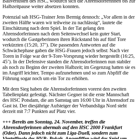
Ballverlusten des HSC, wodurch sich die Ahrensdorferinnen bis zur
Halbzeitpause weiter absetzen konnten.
Potenzial sah HSG-Trainer Jens Bermig dennoch: „Vor allem in der
zweiten Hälfte waren wir teilweise zu nachlässig“, lautete die
Einschätzung nach dem Spiel. In der Tat gelang den
Ahrensdorferinnen nach dem Seitenwechsel kein guter Start,
wodurch die Gastgeberinnen ihren Rückstand bis auf fünf Tore
verkürzten (15:20, 37’). Die passenden Antworten auf die
Schwächephase gaben die HSG-Frauen jedoch selbst: Nach vier
Toren in Folge war der 9-Tore-Vorsprung wieder hergestellt (16:25,
45’). In der Defensive standen die Ahrensdorferinnen nun stabiler
als noch zu Beginn der zweiten Halbzeit; im Gegenzug hatten sie es
im Angriff leichter, Tempo aufzunehmen und so zum Abpfiff die
Führung sogar noch um ein Tor zu erhöhen.
Mit dem Sieg haben die Ahrensdorferinnen vorerst den zweiten
Tabellenplatz gefestigt. Nächster Gegner ist die erste Mannschaft
des HSC Potsdam, die am Samstag um 16:00 Uhr in Ahrensdorf zu
Gast ist. Der diesjährige Aufsteiger der Verbandsliga Nord steht
derzeit mit 7:7 Punkten auf Platz vier.
+++ Bereits am Sonntag, 24. November, treffen die
Ahrensdorferinnen abermals auf den HSC 2000 Frankfurt
(Oder). Dann jedoch nicht zum Liga-Duell, sondern zum
Viertelfinale des HVB- Pokals. Angepfiffen wird das Spiel um