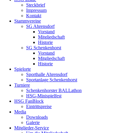
Steckbrief
Impressum
Kontakt
Stammvereine
SG Ahrensdorf
Vorstand
Mitgliedschaft
Historie
SG Schenkenhorst
Vorstand
Mitgliedschaft
Historie
Spielorte
Sporthalle Ahrensdorf
Sportanlage Schenkenhorst
Turniere
Schenkenhorster BALLathon
HSG-Minispielfest
HSG FanBlock
Eintrittspreise
Media
Downloads
Galerie
Mitglieder-Service