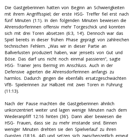
Die Gastgeberinnen hatten von Beginn an Schwierigkeiten
mit ihrem Angriffsspiel; der erste HSG- Treffer fiel erst nach
fünf Minuten (1:1). In den folgenden Minuten bewiesen die
Ahrensdorferinnen offensiv mehr Torgeschick und konnten
sich mit drei Toren absetzen (6:3, 14’). Dennoch war das
Spiel bereits in dieser frühen Phase geprägt von zahlreichen
technischen Fehlern. „Was wir in dieser Partie an
Ballverlusten produziert haben, war jenseits von Gut und
Böse. Das darf uns nicht noch einmal passieren“, sagte
HSG- Trainer Jens Bermig im Anschluss. Auch in der
Defensive agierten die Ahrensdorferinnen anfangs zu
harmlos. Dadurch gingen die ebenfalls ersatzgeschwächten
VfB- Spielerinnen zur Halbzeit mit zwei Toren in Führung
(11:13).
Nach der Pause machten die Gastgeberinnen ähnlich
unkonzentriert weiter und lagen wenige Minuten nach dem
Wiederanpfiff 12:16 hinten (36’). Dann aber bewiesen die
HSG- Frauen, dass sie zu mehr imstande sind. Binnen
weniger Minuten drehten sie den Spielverlauf zu ihren
Gunsten (18:16, 44’) und setzen sich zwischenzeitlich erneut