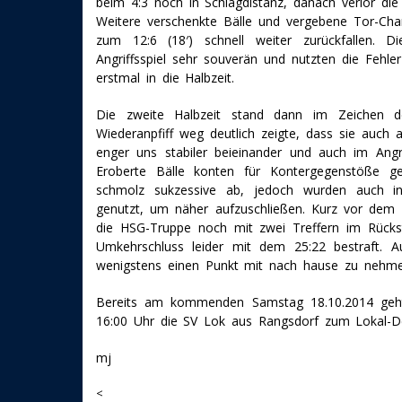
beim 4:3 noch in Schlagdistanz, danach verlor d
Weitere verschenkte Bälle und vergebene Tor-Chan
zum 12:6 (18′) schnell weiter zurückfallen. D
Angriffsspiel sehr souverän und nutzten die Fehle
erstmal in die Halbzeit.
Die zweite Halbzeit stand dann im Zeichen d
Wiederanpfiff weg deutlich zeigte, dass sie auch 
enger uns stabiler beieinander und auch im Ang
Eroberte Bälle konten für Kontergegenstöße 
schmolz sukzessive ab, jedoch wurden auch in
genutzt, um näher aufzuschließen. Kurz vor dem E
die HSG-Truppe noch mit zwei Treffern im Rück
Umkehrschluss leider mit dem 25:22 bestraft. Au
wenigstens einen Punkt mit nach hause zu nehme
Bereits am kommenden Samstag 18.10.2014 geht
16:00 Uhr die SV Lok aus Rangsdorf zum Lokal-De
mj
<