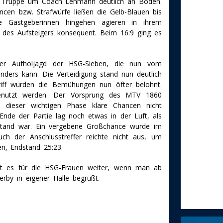
ie Truppe um Coach Lehmann deutlich an Boden.
cen bzw. Strafwürfe ließen die Gelb-Blauen bis
ie Gastgeberinnen hingehen agieren in ihrem
r des Aufsteigers konsequent. Beim 16:9 ging es
er Aufholjagd der HSG-Sieben, die nun vom
anders kann. Die Verteidigung stand nun deutlich
riff wurden die Bemühungen nun öfter belohnt.
genutzt werden. Der Vorsprung des MTV 1860
 dieser wichtigen Phase klare Chancen nicht
nde der Partie lag noch etwas in der Luft, als
stand war. Ein vergebene Großchance wurde im
ch der Anschlusstreffer reichte nicht aus, um
n, Endstand 25:23.
 es für die HSG-Frauen weiter, wenn man ab
rby in eigener Halle begrüßt.