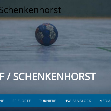
F / SCHENKENHORST
NE
SPIELORTE
TURNIERE
HSG FANBLOCK
MEDIA