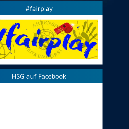
#fairplay
HSG auf Facebook