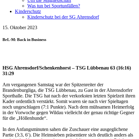
Um die Mitgliedschaft
Was tun bei Sportunfällen?
Kinderschutz
Kinderschutz bei der SG Ahrensdorf
15. Oktober 2023
BrL-M: Back in Business
HSG Ahrensdorf/Schenkenhorst – TSG Lübbenau 63 (16:16)
31:29
Am vergangenen Samstag war der Spitzenreiter der
Brandenburgliga, die TSG Lübbenau, zu Gast in der Ahrensdorfer
Sporthalle. Die TSG hat nach der verkorksten letzten Spielzeit ihren
Kader ordentlich verstärkt. Somit waren sie nach vier Spieltagen
noch ungeschlagen (7:1 Punkte). Nach dem mühsamen Heimerfolg
in der Vorwoche gegen Wildau vielleicht der genau richtige Gegner
für die „Höllenhunde“.
In den Anfangsminuten sahen die Zuschauer eine ausgeglichene
Partie (3:3, 6′). Die Heimsieben präsentiere sich deutlich anders als