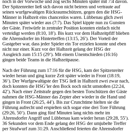
noch in der Vorwoche und zog sechs Minuten später mit 7:4 davon.
Der Spitzenreiter ließ sich davon nicht beirren und vertraute auf
seinen wurfgewaltigen Rückraumschützen, gegen den die HSG-
Männer in Halbzeit eins chancenlos waren. Lübbenau glich zwei
Minuten später wieder aus (7:7). Das Spiel kippte nun zu Gunsten
der Gäste. Freiwürfe in zentraler Position konnten einfach nicht
verteidigt werden (8:10, 18′). Bis kurz vor dem Halbzeitpfiff blieben
die Ahrensdorfer im Hintertreffen (13:15, 26′). Der Vorteil der
Gastgeber war, dass jeder Spieler ein Tor erzielen konnte und eben
nicht nur einer. Kurz vor der Halbzeit gelang der HSG der
Ausgleich zum 15:15 (29‘). Mit einem Unentschieden (16:16)
gingen beide Teams in die Halbzeitpause.
Nach der Führung zum 17:16 für die HSG, kam der Spitzenreiter
wieder heran und ging kurze Zeit später wieder in Front (18:19,
36‘). Der Wurfgewaltigste der TSG ließ in Halbzeit zwei zwar nach,
doch konnten die HSG’ler den Bock noch nicht umstoßen (22:24,
42′). Nach einer Zeitstrafe gegen den besten Torschützen der Gäste
nahmen die HSG-Männer das Zepter aber wieder in die Hand und
gingen in Front (26:25, 44′). Bis zur Crunchtime hielten sie die
Führung aufrecht und erspielten sich sogar eine drei Tore Führung
(29:26, 50‘). Dann ging fünf Minuten lang nichts mehr im
Ahrensdorfer Angriff und Lübbenau kam wieder heran (29:28, 55′).
36 Sekunden vor dem Ende gelang der HSG der umjubelte Treffer
per Strafwurf zum 31:29. Anschließend feierten die Ahrensdorfer