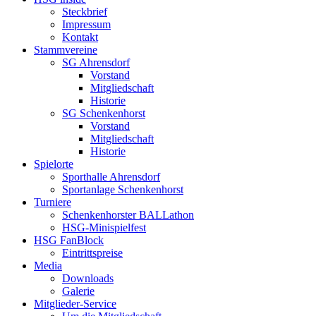
Steckbrief
Impressum
Kontakt
Stammvereine
SG Ahrensdorf
Vorstand
Mitgliedschaft
Historie
SG Schenkenhorst
Vorstand
Mitgliedschaft
Historie
Spielorte
Sporthalle Ahrensdorf
Sportanlage Schenkenhorst
Turniere
Schenkenhorster BALLathon
HSG-Minispielfest
HSG FanBlock
Eintrittspreise
Media
Downloads
Galerie
Mitglieder-Service