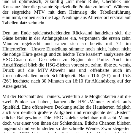
und ist optimistisch, zukünftig „mit mehr Ruhe, Überblick und
Konstanz über die gesamte Spielzeit die Punkte zu holen“. Während
der siegreiche MTV mit dem Heimsieg die Tabellenführung
einnimmt, ordnen sich die Liga-Neulinge aus Ahrensdorf erstmal auf
Tabellenplatz zehn ein.
Den am Ende spielentscheidenden Rückstand handelten sich die
Gäste bereits in der Anfangsphase ein, verpennten die ersten zehn
Minuten regelrecht und sahen sich so bereits mit 7:1 im
Hintertreffen. „Unsere Einstellung stimmte noch nicht, haben nicht
die nötige Härte gezeigt und zu leichte Tore kassiert“ analysierte der
HSG-Coach das Geschehen zu Beginn der Partie. Auch im
Angriffsspiel blieb die HSG-Sieben vorerst zu zahm, übte zu wenig
Druck auf die MTV-Abwehr aus und offenbarte auch im
Umschaltverhalten noch Schläfrigkeit. Nach 11:6 (20′) und 15:8
(26′) leuchtete nach 30 Minuten ein 16:10 für Altlandsberg auf der
Anzeigetafel.
Mit der Botschaft des Trainers, weiterhin alle Möglichkeiten auf die
zwei Punkte zu haben, kamen die HSG-Männer zurück aufs
Spielfeld. Eine offensivere Deckung stellte die Hausherren folglich
auch vor deutlich größere Aufgaben und ermöglichte der „Ersten“
etliche Ballgewinne. Die HSG spielte scheinbar mit acht Mann,
doch war einer von ihnen der Schlendrian. Etliche Chancen blieben
ungenutzt und verhinderten so die schnelle Wende. Zwar steigerten