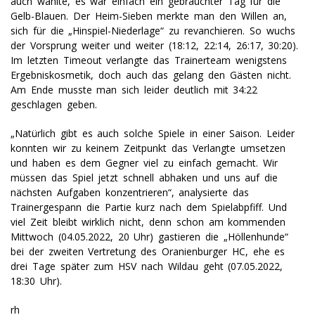
auch wählte, es war einfach ein gebrauchter Tag für die
Gelb-Blauen. Der Heim-Sieben merkte man den Willen an,
sich für die „Hinspiel-Niederlage“ zu revanchieren. So wuchs
der Vorsprung weiter und weiter (18:12, 22:14, 26:17, 30:20).
Im letzten Timeout verlangte das Trainerteam wenigstens
Ergebniskosmetik, doch auch das gelang den Gästen nicht.
Am Ende musste man sich leider deutlich mit 34:22
geschlagen geben.
„Natürlich gibt es auch solche Spiele in einer Saison. Leider
konnten wir zu keinem Zeitpunkt das Verlangte umsetzen
und haben es dem Gegner viel zu einfach gemacht. Wir
müssen das Spiel jetzt schnell abhaken und uns auf die
nächsten Aufgaben konzentrieren“, analysierte das
Trainergespann die Partie kurz nach dem Spielabpfiff. Und
viel Zeit bleibt wirklich nicht, denn schon am kommenden
Mittwoch (04.05.2022, 20 Uhr) gastieren die „Höllenhunde“
bei der zweiten Vertretung des Oranienburger HC, ehe es
drei Tage später zum HSV nach Wildau geht (07.05.2022,
18:30 Uhr).
rh