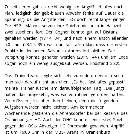
Zu kritisieren gab es recht wenig. Im Angriff lief alles nach
Plan, lediglich der gelb-blauen Abwehr fehlte auf Dauer die
Spannung, da die Angriffe der TSG doch recht lange gingen.
Die HSG- Männer setzen ihre Spielfreude auch in Halbzeit
zwei zusehens fort. Der Gegner konnte gut auf Distanz
gehalten werden (18:14, 34′) und nach einem anschließenden
5:0 Lauf (23:14, 39′) war nun fast allen klar, dass die ersten
Punkte in der neuen Saison in Ahrensdorf bleiben. Der
Vorsprung konnte gehalten werden (28:19, 44′) und am Ende
sogar noch ein wenig ausgebaut werden. Endstand 36:25.
Das Trainerteam zeigte sich sehr zufrieden, dennoch sollte
man sich darauf nicht ausruhen. „Es hat fast alles gepasst“
meinte Trainer Kischel am darauffolgenden Tag. „Die Jungs
haben das umgesetzt, was wir von ihnen gefordert hatten.
Wir müssen jetzt aber dran bleiben, denn die folgenden
Aufgaben werden nicht leichter“. Am kommenden
Wochenende gastieren die Ahrensdorfer bei der Reserve des
Oranienburger HC. Auch der OHC konnte sein erstes Spiel
gegen den OSL- Absteiger HC Spreewald gewinnen. Anpfiff
ist um 16:00 Uhr in der MBS- Arena in Oranienburg.