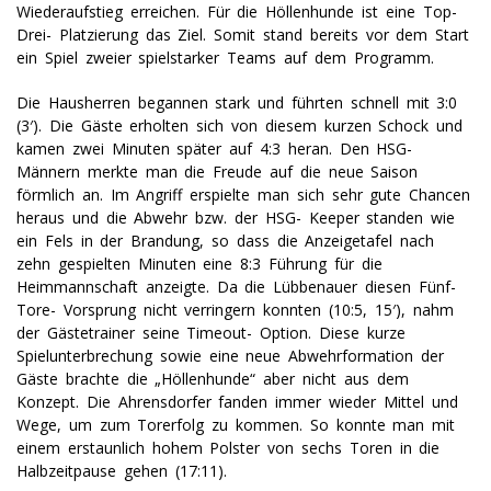
Wiederaufstieg erreichen. Für die Höllenhunde ist eine Top-
Drei- Platzierung das Ziel. Somit stand bereits vor dem Start
ein Spiel zweier spielstarker Teams auf dem Programm.
Die Hausherren begannen stark und führten schnell mit 3:0
(3′). Die Gäste erholten sich von diesem kurzen Schock und
kamen zwei Minuten später auf 4:3 heran. Den HSG-
Männern merkte man die Freude auf die neue Saison
förmlich an. Im Angriff erspielte man sich sehr gute Chancen
heraus und die Abwehr bzw. der HSG- Keeper standen wie
ein Fels in der Brandung, so dass die Anzeigetafel nach
zehn gespielten Minuten eine 8:3 Führung für die
Heimmannschaft anzeigte. Da die Lübbenauer diesen Fünf-
Tore- Vorsprung nicht verringern konnten (10:5, 15′), nahm
der Gästetrainer seine Timeout- Option. Diese kurze
Spielunterbrechung sowie eine neue Abwehrformation der
Gäste brachte die „Höllenhunde“ aber nicht aus dem
Konzept. Die Ahrensdorfer fanden immer wieder Mittel und
Wege, um zum Torerfolg zu kommen. So konnte man mit
einem erstaunlich hohem Polster von sechs Toren in die
Halbzeitpause gehen (17:11).