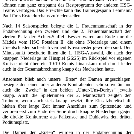
können nun ganz entspannt das Restprogramm der anderen HSG-
Teams verfolgen. Das Erreichte kann das Trainergespann Lehmann/
Paul für´s Erste durchaus zufriedenstellen.
Nach 14 Saisonspielen belegte die 1. Frauenmannschaft in der
Endabrechnung den zweiten und die 2. Frauenmannschaft den
vierten Platz der Achter-Staffel. Besser waren am Ende nur die
Mädels vom HSC Potsdam II, die ohne Niederlage und einem
Unentschieden sicherlich verdient Kreismeister geworden sind. Den
Minuspunkt bescherte Ihnen die 1. HSG-Auswahl, die nach der
knappen Niederlage im Hinspiel (26:25) im Rückspiel vor eigenen
Kulisse nicht über ein 19:19 Remis hinauskam und damit leider
auch in der Gesamtabrechnung knapp das Nachsehen hatte.
Ansonsten blieb auch unsere „Erste“ der Damen ungeschlagen,
besiegte den einen oder anderen Kontrahenten sehr souverän und
auch die „Zweite“ in den beiden „Unter-Uns-Derbys“ jeweils
knapp. Auch die Spielerinnen der 2. Mannschaft zeigten den
Trainern, wenn auch stets knapp besetzt, ihre Einsatzbereitschaft,
hielten über lange Zeit immer Anschluss zum Spitzenduo und
verloren erst zum Ende der Serie druch knappe Niederlagen gegen
die direkte Konkurrenz aus Falkensee und Dahlewitz den dritten
Podiumsplatz.
Die Damen der „Ersten“ wurden in der Endabrechnung der