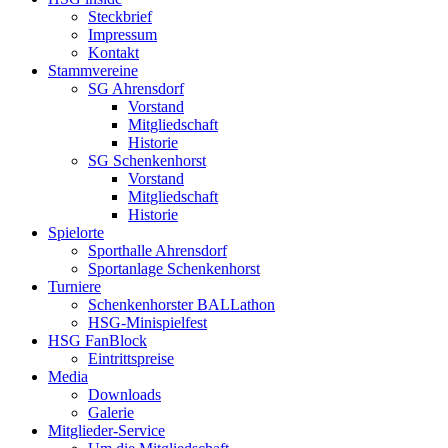
Steckbrief
Impressum
Kontakt
Stammvereine
SG Ahrensdorf
Vorstand
Mitgliedschaft
Historie
SG Schenkenhorst
Vorstand
Mitgliedschaft
Historie
Spielorte
Sporthalle Ahrensdorf
Sportanlage Schenkenhorst
Turniere
Schenkenhorster BALLathon
HSG-Minispielfest
HSG FanBlock
Eintrittspreise
Media
Downloads
Galerie
Mitglieder-Service