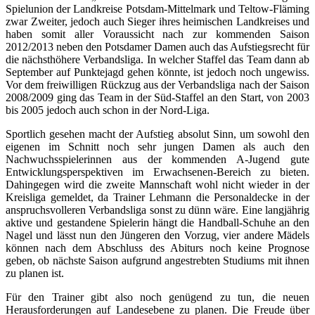
Spielunion der Landkreise Potsdam-Mittelmark und Teltow-Fläming
zwar Zweiter, jedoch auch Sieger ihres heimischen Landkreises und
haben somit aller Voraussicht nach zur kommenden Saison
2012/2013 neben den Potsdamer Damen auch das Aufstiegsrecht für
die nächsthöhere Verbandsliga. In welcher Staffel das Team dann ab
September auf Punktejagd gehen könnte, ist jedoch noch ungewiss.
Vor dem freiwilligen Rückzug aus der Verbandsliga nach der Saison
2008/2009 ging das Team in der Süd-Staffel an den Start, von 2003
bis 2005 jedoch auch schon in der Nord-Liga.
Sportlich gesehen macht der Aufstieg absolut Sinn, um sowohl den
eigenen im Schnitt noch sehr jungen Damen als auch den
Nachwuchsspielerinnen aus der kommenden A-Jugend gute
Entwicklungsperspektiven im Erwachsenen-Bereich zu bieten.
Dahingegen wird die zweite Mannschaft wohl nicht wieder in der
Kreisliga gemeldet, da Trainer Lehmann die Personaldecke in der
anspruchsvolleren Verbandsliga sonst zu dünn wäre. Eine langjährig
aktive und gestandene Spielerin hängt die Handball-Schuhe an den
Nagel und lässt nun den Jüngeren den Vorzug, vier andere Mädels
können nach dem Abschluss des Abiturs noch keine Prognose
geben, ob nächste Saison aufgrund angestrebten Studiums mit ihnen
zu planen ist.
Für den Trainer gibt also noch genügend zu tun, die neuen
Herausforderungen auf Landesebene zu planen. Die Freude über