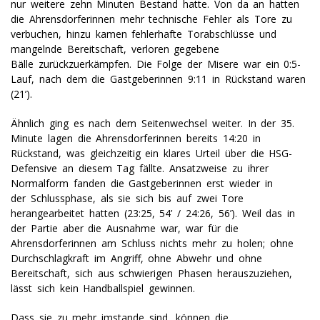
nur weitere zehn Minuten Bestand hatte. Von da an hatten
die Ahrensdorferinnen mehr technische Fehler als Tore zu
verbuchen, hinzu kamen fehlerhafte Torabschlüsse und
mangelnde Bereitschaft, verloren gegebene
Bälle zurückzuerkämpfen. Die Folge der Misere war ein 0:5-
Lauf, nach dem die Gastgeberinnen 9:11 in Rückstand waren
(21’).
Ähnlich ging es nach dem Seitenwechsel weiter. In der 35.
Minute lagen die Ahrensdorferinnen bereits 14:20 in
Rückstand, was gleichzeitig ein klares Urteil über die HSG-
Defensive an diesem Tag fällte. Ansatzweise zu ihrer
Normalform fanden die Gastgeberinnen erst wieder in
der Schlussphase, als sie sich bis auf zwei Tore
herangearbeitet hatten (23:25, 54’ / 24:26, 56’). Weil das in
der Partie aber die Ausnahme war, war für die
Ahrensdorferinnen am Schluss nichts mehr zu holen; ohne
Durchschlagkraft im Angriff, ohne Abwehr und ohne
Bereitschaft, sich aus schwierigen Phasen herauszuziehen,
lässt sich kein Handballspiel gewinnen.
Dass sie zu mehr imstande sind, können die