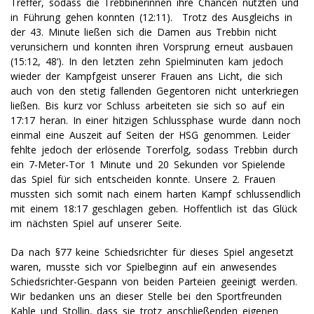
Treffer, sodass die Trebbinerinnen ihre Chancen nutzten und
in Führung gehen konnten (12:11). Trotz des Ausgleichs in
der 43. Minute ließen sich die Damen aus Trebbin nicht
verunsichern und konnten ihren Vorsprung erneut ausbauen
(15:12, 48‘). In den letzten zehn Spielminuten kam jedoch
wieder der Kampfgeist unserer Frauen ans Licht, die sich
auch von den stetig fallenden Gegentoren nicht unterkriegen
ließen. Bis kurz vor Schluss arbeiteten sie sich so auf ein
17:17 heran. In einer hitzigen Schlussphase wurde dann noch
einmal eine Auszeit auf Seiten der HSG genommen. Leider
fehlte jedoch der erlösende Torerfolg, sodass Trebbin durch
ein 7-Meter-Tor 1 Minute und 20 Sekunden vor Spielende
das Spiel für sich entscheiden konnte. Unsere 2. Frauen
mussten sich somit nach einem harten Kampf schlussendlich
mit einem 18:17 geschlagen geben. Hoffentlich ist das Glück
im nächsten Spiel auf unserer Seite.
Da nach §77 keine Schiedsrichter für dieses Spiel angesetzt
waren, musste sich vor Spielbeginn auf ein anwesendes
Schiedsrichter-Gespann von beiden Parteien geeinigt werden.
Wir bedanken uns an dieser Stelle bei den Sportfreunden
Kahle und Stollin, dass sie trotz anschließenden eigenen