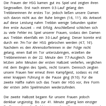
Die Frauen der HSG kamen gut ins Spiel und zeigten ihren
Siegeswillen. Erst nach einem 0:3-Lauf gelang den
Trebbinerinnen ihr erstes Tor. Jedoch ließen unsere Damen
sich davon nicht aus der Ruhe bringen (1:6, 11′). Als Antwort
auf diese Leistung nahm Trebbin wenige Sekunden später
ihre erste Auszeit – mit Erfolg. Anschließend schlichen sich
zu viele Fehler ins Spiel unserer Frauen, sodass den Damen
aus Trebbin ebenfalls ein 3:0-Lauf gelang. Dieser konnte erst
durch ein 7m-Tor der HSG gebrochen werden (4:7, 16‘).
Nachdem es den Ahrensdorferinnen in der Folge nicht
gelang, einen Ball im Tor unterzubringen, erzielten die
Trebbinerinnen in der 22. Minute den 7:7-Ausgleich. Die
letzten zehn Minuten der ersten Halbzeit verliefen, verglichen
mit dem Beginn des Spiels, recht torarm. Dennoch zeigten
unsere Frauen hier erneut ihren Kampfgeist, sodass es mit
einer knappen Führung in die Pause ging (9:10). Für die
zweite Hälfte nahm sich das Team der HSG vor, ihre Form
der ersten zehn Spielminuten wiederzufinden.
Die zweite Halbzeit begann für unsere Frauen jedoch
denkbar ungünstig. Bis zur 41. Minute gelang kein einziger