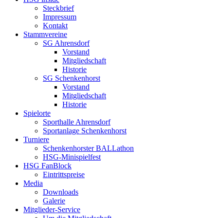
Steckbrief
Impressum
Kontakt
Stammvereine
SG Ahrensdorf
Vorstand
Mitgliedschaft
Historie
SG Schenkenhorst
Vorstand
Mitgliedschaft
Historie
Spielorte
Sporthalle Ahrensdorf
Sportanlage Schenkenhorst
Turniere
Schenkenhorster BALLathon
HSG-Minispielfest
HSG FanBlock
Eintrittspreise
Media
Downloads
Galerie
Mitglieder-Service