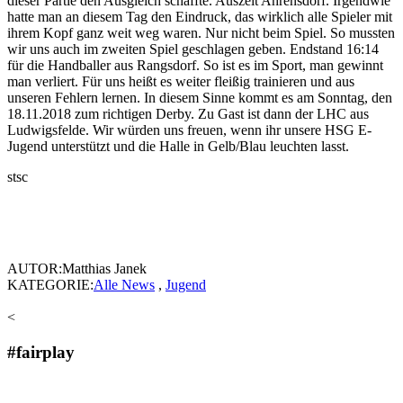
dieser Partie den Ausgleich schaffte. Auszeit Ahrensdorf. Irgendwie
hatte man an diesem Tag den Eindruck, das wirklich alle Spieler mit
ihrem Kopf ganz weit weg waren. Nur nicht beim Spiel. So mussten
wir uns auch im zweiten Spiel geschlagen geben. Endstand 16:14
für die Handballer aus Rangsdorf. So ist es im Sport, man gewinnt
man verliert. Für uns heißt es weiter fleißig trainieren und aus
unseren Fehlern lernen. In diesem Sinne kommt es am Sonntag, den
18.11.2018 zum richtigen Derby. Zu Gast ist dann der LHC aus
Ludwigsfelde. Wir würden uns freuen, wenn ihr unsere HSG E-
Jugend unterstützt und die Halle in Gelb/Blau leuchten lasst.
stsc
AUTOR:Matthias Janek
KATEGORIE:
Alle News
,
Jugend
<
#fairplay