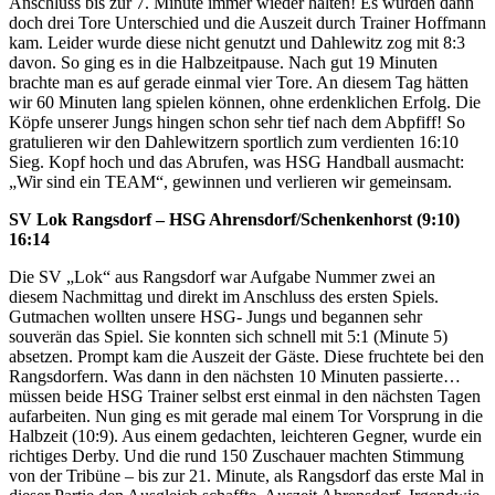
Anschluss bis zur 7. Minute immer wieder halten! Es wurden dann
doch drei Tore Unterschied und die Auszeit durch Trainer Hoffmann
kam. Leider wurde diese nicht genutzt und Dahlewitz zog mit 8:3
davon. So ging es in die Halbzeitpause. Nach gut 19 Minuten
brachte man es auf gerade einmal vier Tore. An diesem Tag hätten
wir 60 Minuten lang spielen können, ohne erdenklichen Erfolg. Die
Köpfe unserer Jungs hingen schon sehr tief nach dem Abpfiff! So
gratulieren wir den Dahlewitzern sportlich zum verdienten 16:10
Sieg. Kopf hoch und das Abrufen, was HSG Handball ausmacht:
„Wir sind ein TEAM“, gewinnen und verlieren wir gemeinsam.
SV Lok Rangsdorf – HSG Ahrensdorf/Schenkenhorst (9:10)
16:14
Die SV „Lok“ aus Rangsdorf war Aufgabe Nummer zwei an
diesem Nachmittag und direkt im Anschluss des ersten Spiels.
Gutmachen wollten unsere HSG- Jungs und begannen sehr
souverän das Spiel. Sie konnten sich schnell mit 5:1 (Minute 5)
absetzen. Prompt kam die Auszeit der Gäste. Diese fruchtete bei den
Rangsdorfern. Was dann in den nächsten 10 Minuten passierte…
müssen beide HSG Trainer selbst erst einmal in den nächsten Tagen
aufarbeiten. Nun ging es mit gerade mal einem Tor Vorsprung in die
Halbzeit (10:9). Aus einem gedachten, leichteren Gegner, wurde ein
richtiges Derby. Und die rund 150 Zuschauer machten Stimmung
von der Tribüne – bis zur 21. Minute, als Rangsdorf das erste Mal in