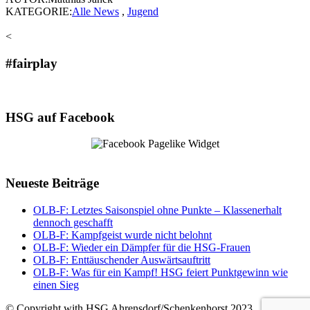
KATEGORIE:
Alle News
,
Jugend
<
#fairplay
HSG auf Facebook
Neueste Beiträge
OLB-F: Letztes Saisonspiel ohne Punkte – Klassenerhalt
dennoch geschafft
OLB-F: Kampfgeist wurde nicht belohnt
OLB-F: Wieder ein Dämpfer für die HSG-Frauen
OLB-F: Enttäuschender Auswärtsauftritt
OLB-F: Was für ein Kampf! HSG feiert Punktgewinn wie
einen Sieg
© Copyright with HSG Ahrensdorf/Schenkenhorst 2023