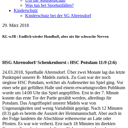
Um die Mitgliedschaft
Was tun bei Sportunfällen?
Kinderschutz
Kinderschutz bei der SG Ahrensdorf
29. März 2018
KL-wJB : Endlich wieder Handball, aber nix für schwache Nerven
HSG Ahrensdorf/ Schenkenhorst : HSC Potsdam 11:9 (2:6)
24.03.2018, Sporthalle Ahrensdorf. Über zwei Monate lag das letzte
Punktspiel unserer B- Mädels zurück. Zu Gast war der noch
sieglose HSC Potsdam, welcher als Außenseiter ins Spiel ging. Vor
einer sehr gut gefüllten Halle und einem erwartungsvollen Publikum
wurde um 14:00 Uhr das Spiel angepfiffen. Erst in der 7. Minute
konnte das erste Tor der Partie gezählt werden, allerdings für
Potsdam. Das Angriffsspiel unserer Mädels war von
Ungenauigkeiten und wenig Variabilität geprägt. Nach 12 Minuten
(0:3) gab es bereits die Auszeit der Heimmannschaft. Aber auch in
der Folge landeten die Abschlüsse reihenweise an Latte oder
Pfosten. Es war wie verhext. Erst nach 18 Minuten im direkten