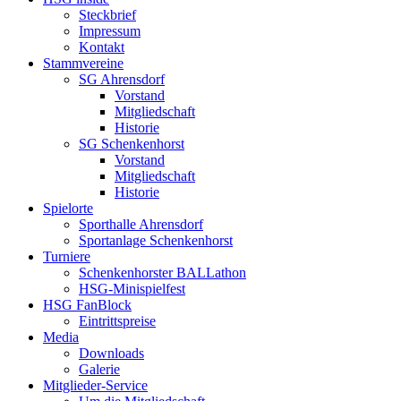
Steckbrief
Impressum
Kontakt
Stammvereine
SG Ahrensdorf
Vorstand
Mitgliedschaft
Historie
SG Schenkenhorst
Vorstand
Mitgliedschaft
Historie
Spielorte
Sporthalle Ahrensdorf
Sportanlage Schenkenhorst
Turniere
Schenkenhorster BALLathon
HSG-Minispielfest
HSG FanBlock
Eintrittspreise
Media
Downloads
Galerie
Mitglieder-Service