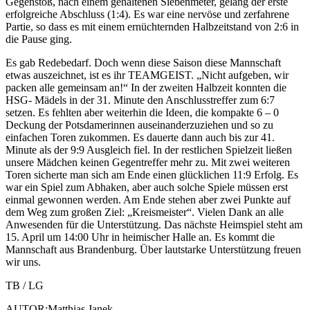
Gegenstoß, nach einem gehaltenen Siebenmeter, gelang der erste
erfolgreiche Abschluss (1:4). Es war eine nervöse und zerfahrene
Partie, so dass es mit einem ernüchternden Halbzeitstand von 2:6 in
die Pause ging.
Es gab Redebedarf. Doch wenn diese Saison diese Mannschaft
etwas auszeichnet, ist es ihr TEAMGEIST. „Nicht aufgeben, wir
packen alle gemeinsam an!“ In der zweiten Halbzeit konnten die
HSG- Mädels in der 31. Minute den Anschlusstreffer zum 6:7
setzen. Es fehlten aber weiterhin die Ideen, die kompakte 6 – 0
Deckung der Potsdamerinnen auseinanderzuziehen und so zu
einfachen Toren zukommen. Es dauerte dann auch bis zur 41.
Minute als der 9:9 Ausgleich fiel. In der restlichen Spielzeit ließen
unsere Mädchen keinen Gegentreffer mehr zu. Mit zwei weiteren
Toren sicherte man sich am Ende einen glücklichen 11:9 Erfolg. Es
war ein Spiel zum Abhaken, aber auch solche Spiele müssen erst
einmal gewonnen werden. Am Ende stehen aber zwei Punkte auf
dem Weg zum großen Ziel: „Kreismeister“. Vielen Dank an alle
Anwesenden für die Unterstützung. Das nächste Heimspiel steht am
15. April um 14:00 Uhr in heimischer Halle an. Es kommt die
Mannschaft aus Brandenburg. Über lautstarke Unterstützung freuen
wir uns.
TB / LG
AUTOR:Matthias Janek