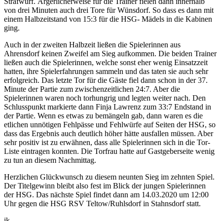
Strafwurf. Ärgerlicherweise für die Trainer fielen dann innerhalb
von drei Minuten auch drei Tore für Wünsdorf. So dass es dann mit
einem Halbzeitstand von 15:3 für die HSG- Mädels in die Kabinen
ging.
Auch in der zweiten Halbzeit ließen die Spielerinnen aus
Ahrensdorf keinen Zweifel am Sieg aufkommen. Die beiden Trainer
ließen auch die Spielerinnen, welche sonst eher wenig Einsatzzeit
hatten, ihre Spielerfahrungen sammeln und das taten sie auch sehr
erfolgreich. Das letzte Tor für die Gäste fiel dann schon in der 37.
Minute der Partie zum zwischenzeitlichen 24:7. Aber die
Spielerinnen waren noch torhungrig und legten weiter nach. Den
Schlusspunkt markierte dann Finja Lawrenz zum 33:7 Endstand in
der Partie. Wenn es etwas zu bemängeln gab, dann waren es die
etlichen unnötigen Fehlpässe und Fehlwürfe auf Seiten der HSG, so
dass das Ergebnis auch deutlich höher hätte ausfallen müssen. Aber
sehr positiv ist zu erwähnen, dass alle Spielerinnen sich in die Tor-
Liste eintragen konnten. Die Torfrau hatte auf Gastgeberseite wenig
zu tun an diesem Nachmittag.
Herzlichen Glückwunsch zu diesem neunten Sieg im zehnten Spiel.
Der Titelgewinn bleibt also fest im Blick der jungen Spielerinnen
der HSG. Das nächste Spiel findet dann am 14.03.2020 um 12:00
Uhr gegen die HSG RSV Teltow/Ruhlsdorf in Stahnsdorf statt.
ik