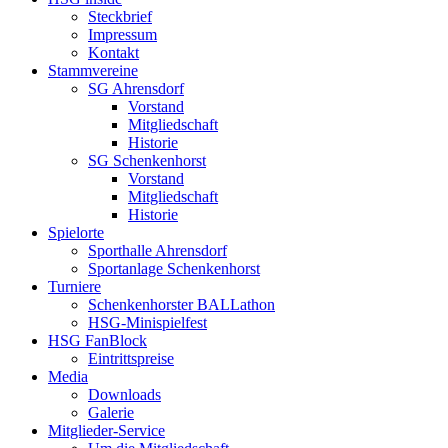
Steckbrief
Impressum
Kontakt
Stammvereine
SG Ahrensdorf
Vorstand
Mitgliedschaft
Historie
SG Schenkenhorst
Vorstand
Mitgliedschaft
Historie
Spielorte
Sporthalle Ahrensdorf
Sportanlage Schenkenhorst
Turniere
Schenkenhorster BALLathon
HSG-Minispielfest
HSG FanBlock
Eintrittspreise
Media
Downloads
Galerie
Mitglieder-Service