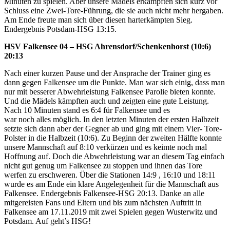
Minuten zu spielen. Aber unsere Mädels erkämpften sich kurz vor
Schluss eine Zwei-Tore-Führung, die sie auch nicht mehr hergaben.
Am Ende freute man sich über diesen harterkämpten Sieg.
Endergebnis Potsdam-HSG 13:15.
HSV Falkensee 04 – HSG Ahrensdorf/Schenkenhorst (10:6)
20:13
Nach einer kurzen Pause und der Ansprache der Trainer ging es
dann gegen Falkensee um die Punkte. Man war sich einig, dass man
nur mit besserer Abwehrleistung Falkensee Parolie bieten konnte.
Und die Mädels kämpften auch und zeigten eine gute Leistung.
Nach 10 Minuten stand es 6:4 für Falkensee und es
war noch alles möglich. In den letzten Minuten der ersten Halbzeit
setzte sich dann aber der Gegner ab und ging mit einem Vier- Tore-
Polster in die Halbzeit (10:6). Zu Beginn der zweiten Hälfte konnte
unsere Mannschaft auf 8:10 verkürzen und es keimte noch mal
Hoffnung auf. Doch die Abwehrleistung war an diesem Tag einfach
nicht gut genug um Falkensee zu stoppen und ihnen das Tore
werfen zu erschweren. Über die Stationen 14:9 , 16:10 und 18:11
wurde es am Ende ein klare Angelegenheit für die Mannschaft aus
Falkensee. Endergebnis Falkensee-HSG 20:13. Danke an alle
mitgereisten Fans und Eltern und bis zum nächsten Auftritt in
Falkensee am 17.11.2019 mit zwei Spielen gegen Wusterwitz und
Potsdam. Auf geht’s HSG!