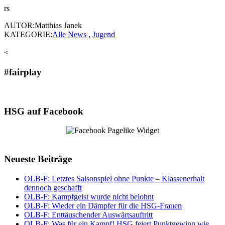
rs
AUTOR:Matthias Janek
KATEGORIE:
Alle News
,
Jugend
<
#fairplay
HSG auf Facebook
Neueste Beiträge
OLB-F: Letztes Saisonspiel ohne Punkte – Klassenerhalt
dennoch geschafft
OLB-F: Kampfgeist wurde nicht belohnt
OLB-F: Wieder ein Dämpfer für die HSG-Frauen
OLB-F: Enttäuschender Auswärtsauftritt
OLB-F: Was für ein Kampf! HSG feiert Punktgewinn wie