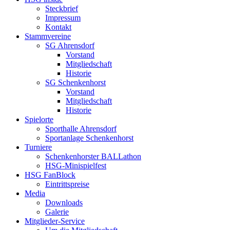
Steckbrief
Impressum
Kontakt
Stammvereine
SG Ahrensdorf
Vorstand
Mitgliedschaft
Historie
SG Schenkenhorst
Vorstand
Mitgliedschaft
Historie
Spielorte
Sporthalle Ahrensdorf
Sportanlage Schenkenhorst
Turniere
Schenkenhorster BALLathon
HSG-Minispielfest
HSG FanBlock
Eintrittspreise
Media
Downloads
Galerie
Mitglieder-Service