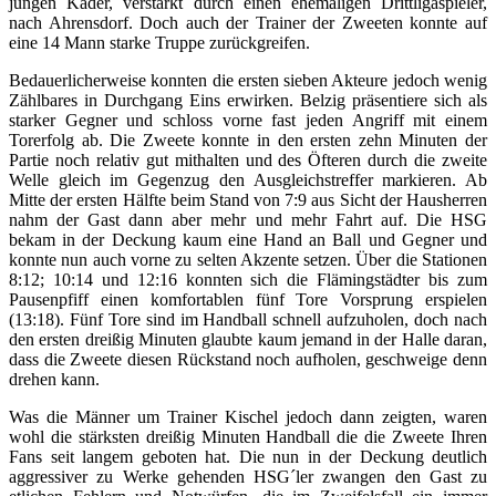
jungen Kader, verstärkt durch einen ehemaligen Drittligaspieler,
nach Ahrensdorf. Doch auch der Trainer der Zweeten konnte auf
eine 14 Mann starke Truppe zurückgreifen.
Bedauerlicherweise konnten die ersten sieben Akteure jedoch wenig
Zählbares in Durchgang Eins erwirken. Belzig präsentiere sich als
starker Gegner und schloss vorne fast jeden Angriff mit einem
Torerfolg ab. Die Zweete konnte in den ersten zehn Minuten der
Partie noch relativ gut mithalten und des Öfteren durch die zweite
Welle gleich im Gegenzug den Ausgleichstreffer markieren. Ab
Mitte der ersten Hälfte beim Stand von 7:9 aus Sicht der Hausherren
nahm der Gast dann aber mehr und mehr Fahrt auf. Die HSG
bekam in der Deckung kaum eine Hand an Ball und Gegner und
konnte nun auch vorne zu selten Akzente setzen. Über die Stationen
8:12; 10:14 und 12:16 konnten sich die Flämingstädter bis zum
Pausenpfiff einen komfortablen fünf Tore Vorsprung erspielen
(13:18). Fünf Tore sind im Handball schnell aufzuholen, doch nach
den ersten dreißig Minuten glaubte kaum jemand in der Halle daran,
dass die Zweete diesen Rückstand noch aufholen, geschweige denn
drehen kann.
Was die Männer um Trainer Kischel jedoch dann zeigten, waren
wohl die stärksten dreißig Minuten Handball die die Zweete Ihren
Fans seit langem geboten hat. Die nun in der Deckung deutlich
aggressiver zu Werke gehenden HSG´ler zwangen den Gast zu