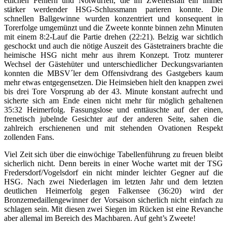
etlichen Fehlern und Notwürfen, die im Zweifelsfall ein immer
stärker werdender HSG-Schlussmann parieren konnte. Die
schnellen Ballgewinne wurden konzentriert und konsequent in
Torerfolge umgemünzt und die Zweete konnte binnen zehn Minuten
mit einem 8:2-Lauf die Partie drehen (22:21). Belzig war sichtlich
geschockt und auch die nötige Auszeit des Gästetrainers brachte die
heimische HSG nicht mehr aus ihrem Konzept. Trotz munterer
Wechsel der Gästehüter und unterschiedlicher Deckungsvarianten
konnten die MBSV´ler dem Offensivdrang des Gastgebers kaum
mehr etwas entgegensetzen. Die Heimsieben hielt den knappen zwei
bis drei Tore Vorsprung ab der 43. Minute konstant aufrecht und
sicherte sich am Ende einen nicht mehr für möglich gehaltenen
35:32 Heimerfolg. Fassungslose und enttäuschte auf der einen,
frenetisch jubelnde Gesichter auf der anderen Seite, sahen die
zahlreich erschienenen und mit stehenden Ovationen Respekt
zollenden Fans.
Viel Zeit sich über die einwöchige Tabellenführung zu freuen bleibt
sicherlich nicht. Denn bereits in einer Woche wartet mit der TSG
Fredersdorf/Vogelsdorf ein nicht minder leichter Gegner auf die
HSG. Nach zwei Niederlagen im letzten Jahr und dem letzten
deutlichen Heimerfolg gegen Falkensee (36:20) wird der
Bronzemedaillengewinner der Vorsaison sicherlich nicht einfach zu
schlagen sein. Mit diesen zwei Siegen im Rücken ist eine Revanche
aber allemal im Bereich des Machbaren. Auf geht’s Zweete!