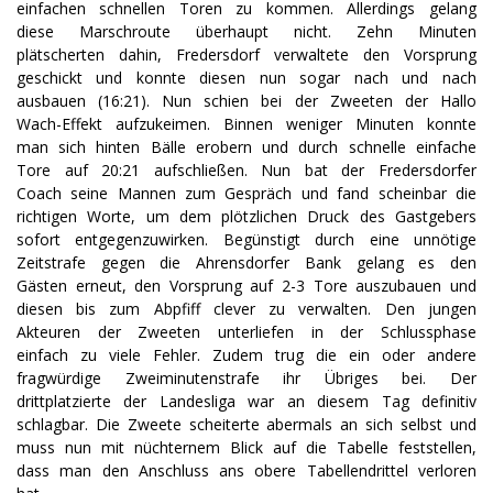
einfachen schnellen Toren zu kommen. Allerdings gelang
diese Marschroute überhaupt nicht. Zehn Minuten
plätscherten dahin, Fredersdorf verwaltete den Vorsprung
geschickt und konnte diesen nun sogar nach und nach
ausbauen (16:21). Nun schien bei der Zweeten der Hallo
Wach-Effekt aufzukeimen. Binnen weniger Minuten konnte
man sich hinten Bälle erobern und durch schnelle einfache
Tore auf 20:21 aufschließen. Nun bat der Fredersdorfer
Coach seine Mannen zum Gespräch und fand scheinbar die
richtigen Worte, um dem plötzlichen Druck des Gastgebers
sofort entgegenzuwirken. Begünstigt durch eine unnötige
Zeitstrafe gegen die Ahrensdorfer Bank gelang es den
Gästen erneut, den Vorsprung auf 2-3 Tore auszubauen und
diesen bis zum Abpfiff clever zu verwalten. Den jungen
Akteuren der Zweeten unterliefen in der Schlussphase
einfach zu viele Fehler. Zudem trug die ein oder andere
fragwürdige Zweiminutenstrafe ihr Übriges bei. Der
drittplatzierte der Landesliga war an diesem Tag definitiv
schlagbar. Die Zweete scheiterte abermals an sich selbst und
muss nun mit nüchternem Blick auf die Tabelle feststellen,
dass man den Anschluss ans obere Tabellendrittel verloren