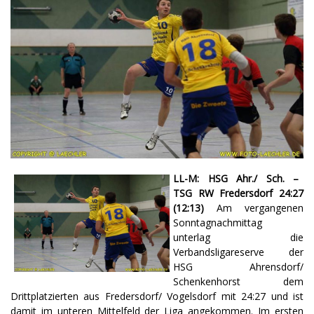
LL-M: HSG Ahr./ Sch. –
TSG RW Fredersdorf 24:27
(12:13)
Am vergangenen
Sonntagnachmittag
unterlag die
Verbandsligareserve der
HSG Ahrensdorf/
Schenkenhorst dem
Drittplatzierten aus Fredersdorf/ Vogelsdorf mit 24:27 und ist
damit im unteren Mittelfeld der Liga angekommen. Im ersten