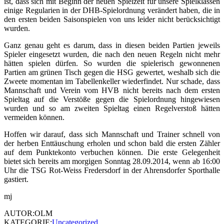
ist, dass sich mit Beginn der neuen Spielzeit für unsere Spielklassen
einige Regularien in der DHB-Spielordnung verändert haben, die in
den ersten beiden Saisonspielen von uns leider nicht berücksichtigt
wurden.
Ganz genau geht es darum, dass in diesen beiden Partien jeweils
Spieler eingesetzt wurden, die nach den neuen Regeln nicht mehr
hätten spielen dürfen. So wurden die spielerisch gewonnenen
Partien am grünen Tisch gegen die HSG gewertet, weshalb sich die
Zweete momentan im Tabellenkeller wiederfindet. Nur schade, dass
Mannschaft und Verein vom HVB nicht bereits nach dem ersten
Spieltag auf die Verstöße gegen die Spielordnung hingewiesen
wurden und so am zweiten Spieltag einen Regelverstoß hätten
vermeiden können.
Hoffen wir darauf, dass sich Mannschaft und Trainer schnell von
der herben Enttäuschung erholen und schon bald die ersten Zähler
auf dem Punktekonto verbuchen können. Die erste Gelegenheit
bietet sich bereits am morgigen Sonntag 28.09.2014, wenn ab 16:00
Uhr die TSG Rot-Weiss Fredersdorf in der Ahrensdorfer Sporthalle
gastiert.
mj
AUTOR:OLM
KATEGORIE:
Uncategorized