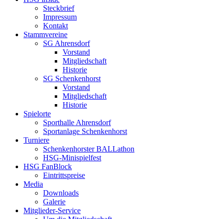
Steckbrief
Impressum
Kontakt
Stammvereine
SG Ahrensdorf
Vorstand
Mitgliedschaft
Historie
SG Schenkenhorst
Vorstand
Mitgliedschaft
Historie
Spielorte
Sporthalle Ahrensdorf
Sportanlage Schenkenhorst
Turniere
Schenkenhorster BALLathon
HSG-Minispielfest
HSG FanBlock
Eintrittspreise
Media
Downloads
Galerie
Mitglieder-Service