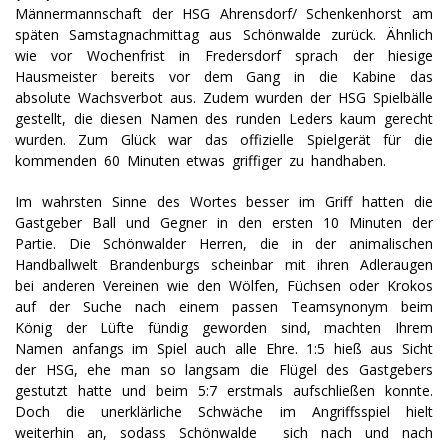
Männermannschaft der HSG Ahrensdorf/ Schenkenhorst am
späten Samstagnachmittag aus Schönwalde zurück. Ähnlich
wie vor Wochenfrist in Fredersdorf sprach der hiesige
Hausmeister bereits vor dem Gang in die Kabine das
absolute Wachsverbot aus. Zudem wurden der HSG Spielbälle
gestellt, die diesen Namen des runden Leders kaum gerecht
wurden. Zum Glück war das offizielle Spielgerät für die
kommenden 60 Minuten etwas griffiger zu handhaben.
Im wahrsten Sinne des Wortes besser im Griff hatten die
Gastgeber Ball und Gegner in den ersten 10 Minuten der
Partie. Die Schönwalder Herren, die in der animalischen
Handballwelt Brandenburgs scheinbar mit ihren Adleraugen
bei anderen Vereinen wie den Wölfen, Füchsen oder Krokos
auf der Suche nach einem passen Teamsynonym beim
König der Lüfte fündig geworden sind, machten Ihrem
Namen anfangs im Spiel auch alle Ehre. 1:5 hieß aus Sicht
der HSG, ehe man so langsam die Flügel des Gastgebers
gestutzt hatte und beim 5:7 erstmals aufschließen konnte.
Doch die unerklärliche Schwäche im Angriffsspiel hielt
weiterhin an, sodass Schönwalde sich nach und nach