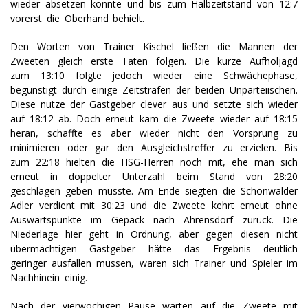
wieder absetzen konnte und bis zum Halbzeitstand von 12:7
vorerst die Oberhand behielt.
Den Worten von Trainer Kischel ließen die Mannen der
Zweeten gleich erste Taten folgen. Die kurze Aufholjagd
zum 13:10 folgte jedoch wieder eine Schwächephase,
begünstigt durch einige Zeitstrafen der beiden Unparteiischen.
Diese nutze der Gastgeber clever aus und setzte sich wieder
auf 18:12 ab. Doch erneut kam die Zweete wieder auf 18:15
heran, schaffte es aber wieder nicht den Vorsprung zu
minimieren oder gar den Ausgleichstreffer zu erzielen. Bis
zum 22:18 hielten die HSG-Herren noch mit, ehe man sich
erneut in doppelter Unterzahl beim Stand von 28:20
geschlagen geben musste. Am Ende siegten die Schönwalder
Adler verdient mit 30:23 und die Zweete kehrt erneut ohne
Auswärtspunkte im Gepäck nach Ahrensdorf zurück. Die
Niederlage hier geht in Ordnung, aber gegen diesen nicht
übermächtigen Gastgeber hätte das Ergebnis deutlich
geringer ausfallen müssen, waren sich Trainer und Spieler im
Nachhinein einig.
Nach der vierwöchigen Pause warten auf die Zweete mit