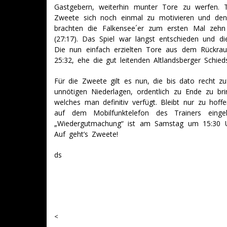
Gastgebern, weiterhin munter Tore zu werfen. 
Zweete sich noch einmal zu motivieren und den
brachten die Falkensee´er zum ersten Mal zeh
(27:17). Das Spiel war längst entschieden und di
Die nun einfach erzielten Tore aus dem Rückrau
25:32, ehe die gut leitenden Altlandsberger Schied
Für die Zweete gilt es nun, die bis dato recht zuf
unnötigen Niederlagen, ordentlich zu Ende zu br
welches man definitiv verfügt. Bleibt nur zu ho
auf dem Mobilfunktelefon des Trainers einge
„Wiedergutmachung“ ist am Samstag um 15:30 Uhr
Auf geht’s Zweete!
ds
<