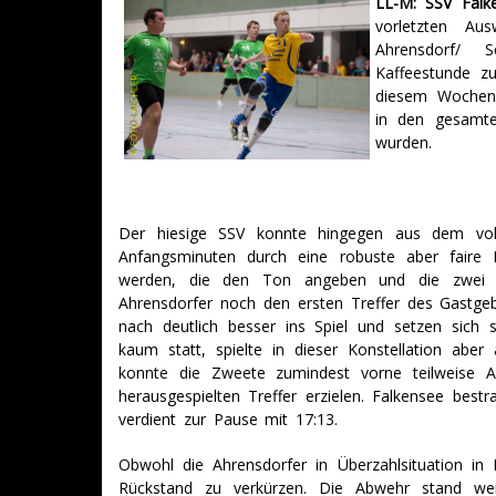
LL-M: SSV Falke
vorletzten Au
Ahrensdorf/ S
Kaffeestunde z
diesem Wochene
in den gesamte
wurden.
Der hiesige SSV konnte hingegen aus dem voll
Anfangsminuten durch eine robuste aber faire K
werden, die den Ton angeben und die zwei 
Ahrensdorfer noch den ersten Treffer des Gastgeb
nach deutlich besser ins Spiel und setzen sich
kaum statt, spielte in dieser Konstellation abe
konnte die Zweete zumindest vorne teilweise 
herausgespielten Treffer erzielen. Falkensee bestr
verdient zur Pause mit 17:13.
Obwohl die Ahrensdorfer in Überzahlsituation in 
Rückstand zu verkürzen. Die Abwehr stand wei