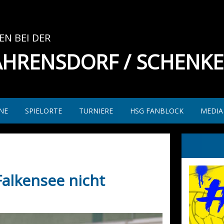
N BEI DER
AHRENSDORF / SCHENK
NE
SPIELORTE
TURNIERE
HSG FANBLOCK
MEDIA
Falkensee nicht