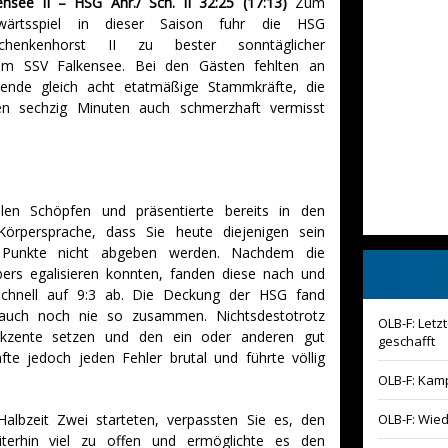
nsee II – HSG Ahr./ Sch. II 32:25 (17:13)
Zum
swärtsspiel in dieser Saison fuhr die HSG
chenkenhorst II zu bester sonntäglicher
um SSV Falkensee. Bei den Gästen fehlten an
nde gleich acht etatmäßige Stammkräfte, die
n sechzig Minuten auch schmerzhaft vermisst
en Schöpfen und präsentierte bereits in den
örpersprache, dass Sie heute diejenigen sein
Punkte nicht abgeben werden. Nachdem die
ers egalisieren konnten, fanden diese nach und
 schnell auf 9:3 ab. Die Deckung der HSG fand
r auch noch nie so zusammen. Nichtsdestotrotz
OLB-F: Let
Akzente setzen und den ein oder anderen gut
geschafft
afte jedoch jeden Fehler brutal und führte völlig
OLB-F: Kamp
Halbzeit Zwei starteten, verpassten Sie es, den
OLB-F: Wie
terhin viel zu offen und ermöglichte es den