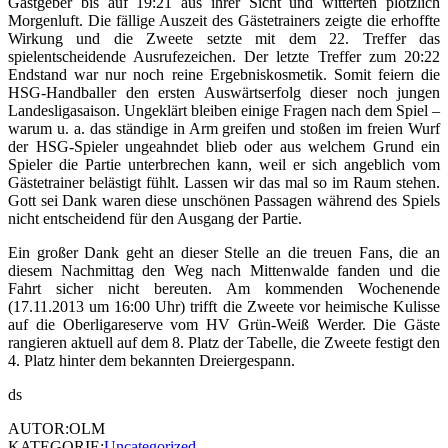
Gastgeber bis auf 19:21 aus ihrer Sicht und witterten plötzlich
Morgenluft. Die fällige Auszeit des Gästetrainers zeigte die erhoffte
Wirkung und die Zweete setzte mit dem 22. Treffer das
spielentscheidende Ausrufezeichen. Der letzte Treffer zum 20:22
Endstand war nur noch reine Ergebniskosmetik. Somit feiern die
HSG-Handballer den ersten Auswärtserfolg dieser noch jungen
Landesligasaison. Ungeklärt bleiben einige Fragen nach dem Spiel –
warum u. a. das ständige in Arm greifen und stoßen im freien Wurf
der HSG-Spieler ungeahndet blieb oder aus welchem Grund ein
Spieler die Partie unterbrechen kann, weil er sich angeblich vom
Gästetrainer belästigt fühlt. Lassen wir das mal so im Raum stehen.
Gott sei Dank waren diese unschönen Passagen während des Spiels
nicht entscheidend für den Ausgang der Partie.
Ein großer Dank geht an dieser Stelle an die treuen Fans, die an
diesem Nachmittag den Weg nach Mittenwalde fanden und die
Fahrt sicher nicht bereuten. Am kommenden Wochenende
(17.11.2013 um 16:00 Uhr) trifft die Zweete vor heimische Kulisse
auf die Oberligareserve vom HV Grün-Weiß Werder. Die Gäste
rangieren aktuell auf dem 8. Platz der Tabelle, die Zweete festigt den
4. Platz hinter dem bekannten Dreiergespann.
ds
AUTOR:OLM
KATEGORIE:
Uncategorized