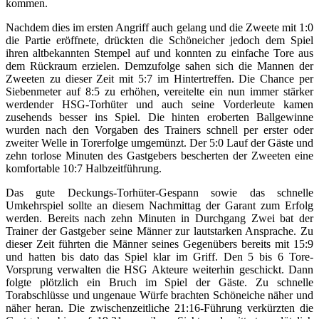
kommen.
Nachdem dies im ersten Angriff auch gelang und die Zweete mit 1:0
die Partie eröffnete, drückten die Schöneicher jedoch dem Spiel
ihren altbekannten Stempel auf und konnten zu einfache Tore aus
dem Rückraum erzielen. Demzufolge sahen sich die Mannen der
Zweeten zu dieser Zeit mit 5:7 im Hintertreffen. Die Chance per
Siebenmeter auf 8:5 zu erhöhen, vereitelte ein nun immer stärker
werdender HSG-Torhüter und auch seine Vorderleute kamen
zusehends besser ins Spiel. Die hinten eroberten Ballgewinne
wurden nach den Vorgaben des Trainers schnell per erster oder
zweiter Welle in Torerfolge umgemünzt. Der 5:0 Lauf der Gäste und
zehn torlose Minuten des Gastgebers bescherten der Zweeten eine
komfortable 10:7 Halbzeitführung.
Das gute Deckungs-Torhüter-Gespann sowie das schnelle
Umkehrspiel sollte an diesem Nachmittag der Garant zum Erfolg
werden. Bereits nach zehn Minuten in Durchgang Zwei bat der
Trainer der Gastgeber seine Männer zur lautstarken Ansprache. Zu
dieser Zeit führten die Männer seines Gegenübers bereits mit 15:9
und hatten bis dato das Spiel klar im Griff. Den 5 bis 6 Tore-
Vorsprung verwalten die HSG Akteure weiterhin geschickt. Dann
folgte plötzlich ein Bruch im Spiel der Gäste. Zu schnelle
Torabschlüsse und ungenaue Würfe brachten Schöneiche näher und
näher heran. Die zwischenzeitliche 21:16-Führung verkürzten die