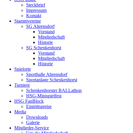
Steckbrief
Impressum
Kontakt
Stammvereine
SG Ahrensdorf
Vorstand
Mitgliedschaft
Historie
SG Schenkenhorst
Vorstand
Mitgliedschaft
Historie
Spielorte
Sporthalle Ahrensdorf
Sportanlage Schenkenhorst
Turniere
Schenkenhorster BALLathon
HSG-Minispielfest
HSG FanBlock
Eintrittspreise
Media
Downloads
Galerie
Mitglieder-Service