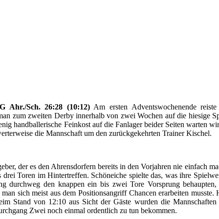
Ahr./Sch. 26:28 (10:12)
Am ersten Adventswochenende reiste d
n zum zweiten Derby innerhalb von zwei Wochen auf die hiesige Spielg
ig handballerische Feinkost auf die Fanlager beider Seiten warten w
erterweise die Mannschaft um den zurückgekehrten Trainer Kischel.
ber, der es den Ahrensdorfern bereits in den Vorjahren nie einfach ma
s drei Toren im Hintertreffen. Schöneiche spielte das, was ihre Spiel
g durchweg den knappen ein bis zwei Tore Vorsprung behaupten, 
man sich meist aus dem Positionsangriff Chancen erarbeiten musste. 
eim Stand von 12:10 aus Sicht der Gäste wurden die Mannschaften v
Durchgang Zwei noch einmal ordentlich zu tun bekommen.