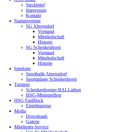
Steckbrief
Impressum
Kontakt
Stammvereine
SG Ahrensdorf
Vorstand
Mitgliedschaft
Historie
SG Schenkenhorst
Vorstand
Mitgliedschaft
Historie
Spielorte
Sporthalle Ahrensdorf
Sportanlage Schenkenhorst
Turniere
Schenkenhorster BALLathon
HSG-Minispielfest
HSG FanBlock
Eintrittspreise
Media
Downloads
Galerie
Mitglieder-Service