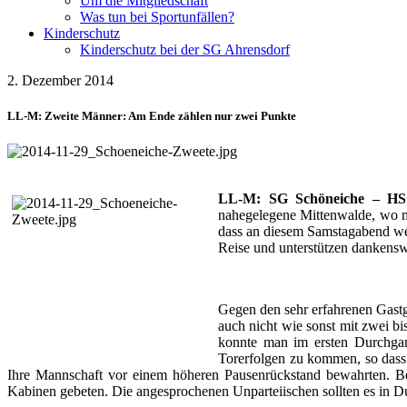
Um die Mitgliedschaft
Was tun bei Sportunfällen?
Kinderschutz
Kinderschutz bei der SG Ahrensdorf
2. Dezember 2014
LL-M: Zweite Männer: Am Ende zählen nur zwei Punkte
LL-M: SG Schöneiche – HSG 
nahegelegene Mittenwalde, wo ma
dass an diesem Samstagabend wen
Reise und unterstützen dankensw
Gegen den sehr erfahrenen Gastge
auch nicht wie sonst mit zwei bi
konnte man im ersten Durchgan
Torerfolgen zu kommen, so dass 
Ihre Mannschaft vor einem höheren Pausenrückstand bewahrten. B
Kabinen gebeten. Die angesprochenen Unparteiischen sollten es in 