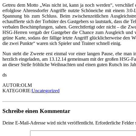
Getreu dem Motto „Was nicht ist, kann ja noch werden“, verschlief 
erfolglose Ahrensdorfer Angriffe nutzte Schöneiche mit einem 3:0
Spannung bis zum Schluss. Beim zwischenzeitlichen Ausgleichstr
echauffierte sich der Torhüter des Gastgebers so lautstark, dass die 
verbalen Beschimpfungen, sahen. Gerechtfertigt oder nicht – die Zwee
HSG-Herren vergab der Gastgeber die Chance zum Ausgleich und ve
grüne Karte, sodass der fällige letzte Angriff glücklicherweise den
die zwei Punkte“ waren sich Spieler und Trainer schnell einig.
Nun steht die Zweete erst einmal vor einer langen Pause, ehe man i
herzlich eingeladen, am 13.12.14 gemeinsam mit der großen HSG-Fami
an dieser Stelle fröhliche Weihnachten und einen guten Rutsch ins Ja
ds
AUTOR:OLM
KATEGORIE:
Uncategorized
Schreibe einen Kommentar
Deine E-Mail-Adresse wird nicht veröffentlicht.
Erforderliche Felder 