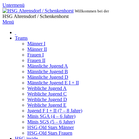
Untermenü
Willkommen bei der
HSG Ahrensdorf / Schenkenhorst
Menü
Teams
Männer I
Männer II
Frauen I
Frauen II
Männliche Jugend A
Männliche Jugend B
Männliche Jugend D
Männliche Jugend E I + II
Weibliche Jugend A
Weibliche Jugend C
Weibliche Jugend D
Weibliche Jugend E
Jugend F I + II (7 – 8 Jahre)
Minis SGA (4 – 6 Jahre)
Minis SGS (5 – 6 Jahre)
HSG-Old Stars Männer
HSG-Old Stars Frauen
HSG inside