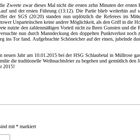
die Zweete zwar dieses Mal nicht die ersten zehn Minuten der ersten
-Lauf und der ersten Führung (13:12). Die Partie blieb weiterhin au
effer der SGS (20:20) standen nun urplötzlich die Referees im Mi
Teltower Unparteiischen keine andere Möglichkeit, als den Griff in die
te nutzte den zahlenmäßigen Vorteil nicht zu Ihren Gunsten und die Pa
rsuchte nun durch Manndeckung den doppelten Punktverlust noch zu 
 Weg ins Tor fand. Aufgebrachte Schöneicher auf der einen, jubelnde d
m neuen Jahr am 10.01.2015 bei der HSG Schlaubetal in Müllrose gasti
lie die traditionelle Weihnachtsfeier zu begehen und gemütlich den J
hr 2015!
sind mit
*
markiert