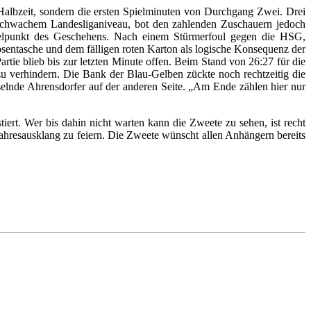
 Halbzeit, sondern die ersten Spielminuten von Durchgang Zwei. Drei
f schwachem Landesliganiveau, bot den zahlenden Zuschauern jedoch
ttelpunkt des Geschehens. Nach einem Stürmerfoul gegen die HSG,
 Hosentasche und dem fälligen roten Karton als logische Konsequenz der
rtie blieb bis zur letzten Minute offen. Beim Stand von 26:27 für die
verhindern. Die Bank der Blau-Gelben zückte noch rechtzeitig die
uselnde Ahrensdorfer auf der anderen Seite. „Am Ende zählen hier nur
ert. Wer bis dahin nicht warten kann die Zweete zu sehen, ist recht
ahresausklang zu feiern. Die Zweete wünscht allen Anhängern bereits