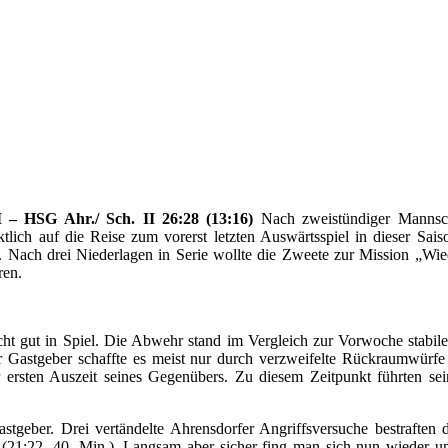
– HSG Ahr./ Sch. II 26:28 (13:16)
Nach zweistündiger Mannsch
tlich auf die Reise zum vorerst letzten Auswärtsspiel in dieser Sa
Nach drei Niederlagen in Serie wollte die Zweete zur Mission „Wied
ren.
ht gut in Spiel. Die Abwehr stand im Vergleich zur Vorwoche stabile
r Gastgeber schaffte es meist nur durch verzweifelte Rückraumwürfe
der ersten Auszeit seines Gegenübers. Zu diesem Zeitpunkt führten 
tgeber. Drei vertändelte Ahrensdorfer Angriffsversuche bestraften d
 (21:22, 40. Min.). Langsam aber sicher fing man sich nun wieder un