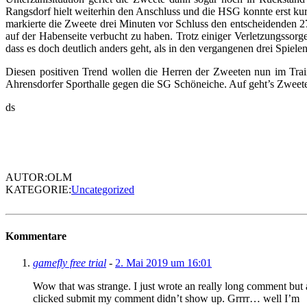
Rangsdorf hielt weiterhin den Anschluss und die HSG konnte erst ku
markierte die Zweete drei Minuten vor Schluss den entscheidenden 2
auf der Habenseite verbucht zu haben. Trotz einiger Verletzungssor
dass es doch deutlich anders geht, als in den vergangenen drei Spielen
Diesen positiven Trend wollen die Herren der Zweeten nun im Train
Ahrensdorfer Sporthalle gegen die SG Schöneiche. Auf geht’s Zweet
ds
AUTOR:OLM
KATEGORIE:
Uncategorized
Kommentare
gamefly free trial
-
2. Mai 2019 um 16:01
Wow that was strange. I just wrote an really long comment but a
clicked submit my comment didn’t show up. Grrrr… well I’m