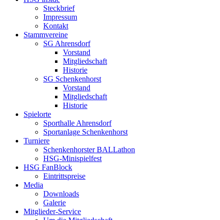
Steckbrief
Impressum
Kontakt
Stammvereine
SG Ahrensdorf
Vorstand
Mitgliedschaft
Historie
SG Schenkenhorst
Vorstand
Mitgliedschaft
Historie
Spielorte
Sporthalle Ahrensdorf
Sportanlage Schenkenhorst
Turniere
Schenkenhorster BALLathon
HSG-Minispielfest
HSG FanBlock
Eintrittspreise
Media
Downloads
Galerie
Mitglieder-Service