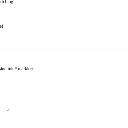
erb blog!
e!
sind mit
*
markiert