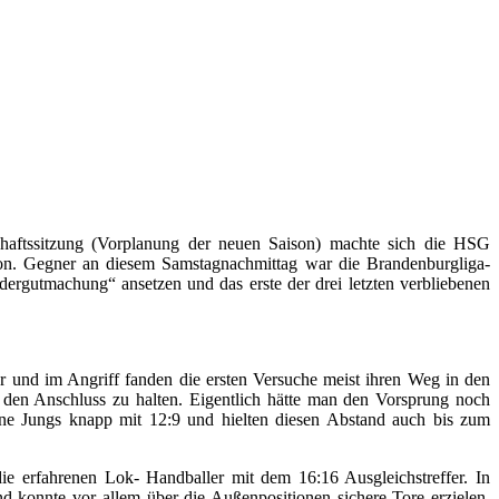
aftssitzung (Vorplanung der neuen Saison) machte sich die HSG
ison. Gegner an diesem Samstagnachmittag war die Brandenburgliga-
ergutmachung“ ansetzen und das erste der drei letzten verbliebenen
r und im Angriff fanden die ersten Versuche meist ihren Weg in den
 den Anschluss zu halten. Eigentlich hätte man den Vorsprung noch
seine Jungs knapp mit 12:9 und hielten diesen Abstand auch bis zum
ie erfahrenen Lok- Handballer mit dem 16:16 Ausgleichstreffer. In
d konnte vor allem über die Außenpositionen sichere Tore erzielen.