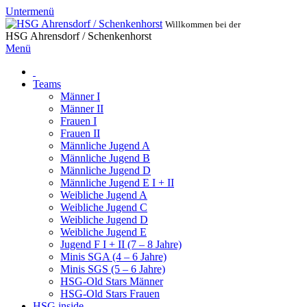
Untermenü
Willkommen bei der
HSG Ahrensdorf / Schenkenhorst
Menü
Teams
Männer I
Männer II
Frauen I
Frauen II
Männliche Jugend A
Männliche Jugend B
Männliche Jugend D
Männliche Jugend E I + II
Weibliche Jugend A
Weibliche Jugend C
Weibliche Jugend D
Weibliche Jugend E
Jugend F I + II (7 – 8 Jahre)
Minis SGA (4 – 6 Jahre)
Minis SGS (5 – 6 Jahre)
HSG-Old Stars Männer
HSG-Old Stars Frauen
HSG inside