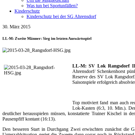
Um die Mitgliedschaft
Was tun bei Sportunfällen?
Kinderschutz
Kinderschutz bei der SG Ahrensdorf
30. März 2015
LL-M: Zweite Männer: Sieg im letzten Auswärtsspiel
LL-M: SV Lok Rangsdorf II 
Ahrensdorf/ Schenkenhorst pünk
Reserve des SV Lok Rangsdorf. 
Saisonspiele erfolgreich absolvie
Top motiviert fand man auch rec
Lok-Kasten (6:3, 10. Min.). De
deutlicher herausspielen müssen, konstatierte Trainer Kischel in 
Pausenpfiff kontant (16:13).
Den besseren Start in Durchgang Zwei erwischten zunächst die Gas
Unterzahlsituation geriet die Zweete dann sogar noch in Rückstand