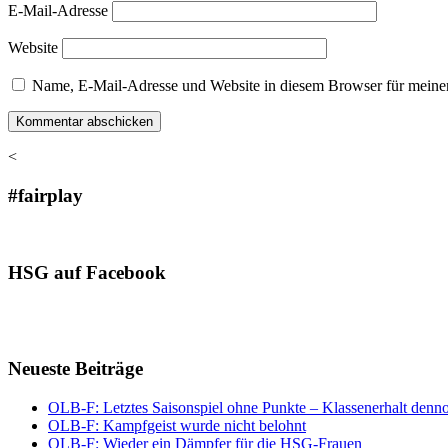
E-Mail-Adresse
Website
Name, E-Mail-Adresse und Website in diesem Browser für meine
<
#fairplay
HSG auf Facebook
Neueste Beiträge
OLB-F: Letztes Saisonspiel ohne Punkte – Klassenerhalt denno
OLB-F: Kampfgeist wurde nicht belohnt
OLB-F: Wieder ein Dämpfer für die HSG-Frauen