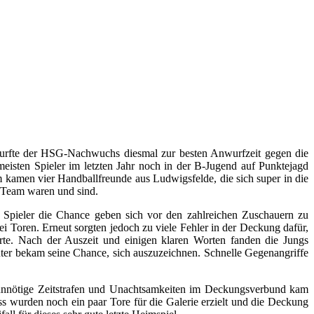
fte der HSG-Nachwuchs diesmal zur besten Anwurfzeit gegen die
meisten Spieler im letzten Jahr noch in der B-Jugend auf Punktejagd
kamen vier Handballfreunde aus Ludwigsfelde, die sich super in die
m Team waren und sind.
m Spieler die Chance geben sich vor den zahlreichen Zuschauern zu
ei Toren. Erneut sorgten jedoch zu viele Fehler in der Deckung dafür,
hrte. Nach der Auszeit und einigen klaren Worten fanden die Jungs
hüter bekam seine Chance, sich auszuzeichnen. Schnelle Gegenangriffe
e unnötige Zeitstrafen und Unachtsamkeiten im Deckungsverbund kam
s wurden noch ein paar Tore für die Galerie erzielt und die Deckung