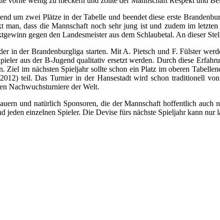
tte vorne wenig zu meckern und zollte der Mannschaft Respekt und Beifa
end um zwei Plätze in der Tabelle und beendet diese erste Brandenbu
kt man, dass die Mannschaft noch sehr jung ist und zudem im letzten 
ktgewinn gegen den Landesmeister aus dem Schlaubetal. An dieser Ste
er in der Brandenburgliga starten. Mit A. Pietsch und F. Fülster we
ieler aus der B-Jugend qualitativ ersetzt werden. Durch diese Erfahr
 Ziel im nächsten Spieljahr sollte schon ein Platz im oberen Tabellen
2012) teil. Das Turnier in der Hansestadt wird schon traditionell 
ten Nachwuchsturniere der Welt.
auern und natürlich Sponsoren, die der Mannschaft hoffentlich auch n
 jeden einzelnen Spieler. Die Devise fürs nächste Spieljahr kann nur l