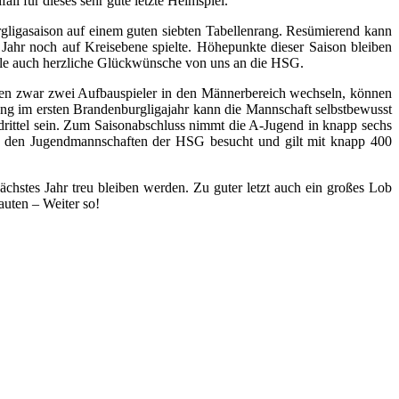
ll für dieses sehr gute letzte Heimspiel.
rgligasaison auf einem guten siebten Tabellenrang. Resümierend kann
Jahr noch auf Kreisebene spielte. Höhepunkte dieser Saison bleiben
lle auch herzliche Glückwünsche von uns an die HSG.
rden zwar zwei Aufbauspieler in den Männerbereich wechseln, können
ung im ersten Brandenburgligajahr kann die Mannschaft selbstbewusst
drittel sein. Zum Saisonabschluss nimmt die A-Jugend in knapp sechs
von den Jugendmannschaften der HSG besucht und gilt mit knapp 400
ächstes Jahr treu bleiben werden. Zu guter letzt auch ein großes Lob
auten – Weiter so!