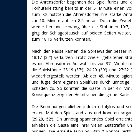
Die Ahrensdorfer begannen das Spiel furios und 
Torhüterleistung bereits in der 5. Minute einen Vo
zum 7:2 nutzten die Ahrensdorfer ihre starke Anf
zur 10. Minute auf ein 8:5 heran. Doch die Zweet
wieder her und erzwang über die Stationen 10:7, 
ging der Schlagabtausch auf beiden Seiten weiter
zum 18:15 verkürzen konnten.
Nach der Pause kamen die Spreewälder besser in
18:17 (32′) verkürzen. Trotz zweier gehaltener Str
es die Ahrensdorfer Auswahl bis zur 37. Minute ni
die Spielstände 23:19 (37′), 24:20 (39′) und 27:22
wiederhergestellt werden. Ab der 45. Minute agie
und fügte dem eigenen Spielfluss durch unnötige Z
Schaden zu. So konnten die Gäste in der 47. Minut
Konsequenz zog der Heimtrainer die grüne Karte 
Die Bemühungen blieben jedoch erfolglos und so 
ersten Mal den Spielstand aus und konnten sogar 
(29:28, 52′). Ein unnötig spannendes Spiel erreich
erhielten die Gäste eine ihrer vielen Zeitstrafen 
bringen. Die erneute Führung (33:32) konnte nicht