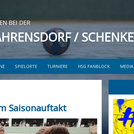
N BEI DER
AHRENSDORF / SCHENK
NE
SPIELORTE
TURNIERE
HSG FANBLOCK
MEDIA
m Saisonauftakt