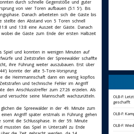
konnten durch schnelle Gegenstöße und guter
rsprung von vier Toren aufbauen (5:1 5′). Bis
angsphase. Danach arbeiteten sich die Gäste bis
e stellte den Abstand von 5 Toren schnell
11:8 und 13:8 eine Auszeit der Gäste. Danach
, wobei die Gäste zum Ende der ersten Halbzeit
s Spiel und konnten in wenigen Minuten auf
afwürfe und Zeitstrafen der Spreewälder schaffte
cht, ihre Führung weiter auszubauen. Erst über
 (44′) konnte der alte 5-Tore-Vorsprung
rte die Heimmannschaft dann ein wenig kopflos
eitstrafen und technische Fehler im Angriff
e den Anschlusstreffer zum 27:26 erzielen. Als
und versuchte seine Mannschaft wachzurütteln.
OLB-F: Let
geschafft
glichen die Spreewälder in der 49. Minute zum
OLB-F: Kamp
einen Angriff später erstmals in Führung gehen
te somit die Schlussphase. In der 59. Minute
OLB-F: Wie
und mussten das Spiel in Unterzahl zu Ende
 über die Zeit gebracht werden, da 14