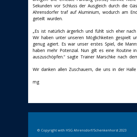
Sekunden vor Schluss der Ausgleich durch die Gäst
Ahrensdorfer traf auf Aluminium, wodurch am En
geteilt wurden.
„Es ist natürlich ärgerlich und fühlt sich eher na
Wir haben unter unseren Möglichkeiten gespielt u
genug agiert. Es war unser erstes Spiel, die Manns
haben mehr Potenzial. Nun gilt es eine Routine 
auszuschöpfen.“ sagte Trainer Marschke nach dem
Wir danken allen Zuschauern, die uns in der Halle
mg
© Copyright with HSG Ahrensdorf/Schenkenhorst 2023