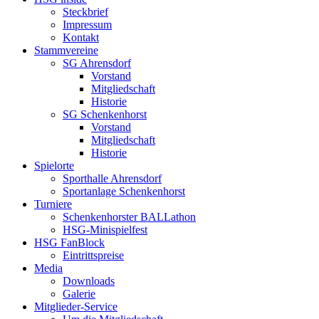
Steckbrief
Impressum
Kontakt
Stammvereine
SG Ahrensdorf
Vorstand
Mitgliedschaft
Historie
SG Schenkenhorst
Vorstand
Mitgliedschaft
Historie
Spielorte
Sporthalle Ahrensdorf
Sportanlage Schenkenhorst
Turniere
Schenkenhorster BALLathon
HSG-Minispielfest
HSG FanBlock
Eintrittspreise
Media
Downloads
Galerie
Mitglieder-Service