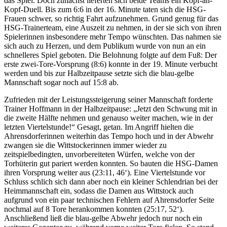
das Spiel. Doch zunächst lieferten sich beide Teams ein Kopf-an-
Kopf-Duell. Bis zum 6:6 in der 16. Minute taten sich die HSG-
Frauen schwer, so richtig Fahrt aufzunehmen. Grund genug für das
HSG-Trainerteam, eine Auszeit zu nehmen, in der sie sich von ihren
Spielerinnen insbesondere mehr Tempo wünschten. Das nahmen sie
sich auch zu Herzen, und dem Publikum wurde von nun an ein
schnelleres Spiel geboten. Die Belohnung folgte auf dem Fuß: Der
erste zwei-Tore-Vorsprung (8:6) konnte in der 19. Minute verbucht
werden und bis zur Halbzeitpause setzte sich die blau-gelbe
Mannschaft sogar noch auf 15:8 ab.
Zufrieden mit der Leistungssteigerung seiner Mannschaft forderte
Trainer Hoffmann in der Halbzeitpause: „Jetzt den Schwung mit in
die zweite Hälfte nehmen und genauso weiter machen, wie in der
letzten Viertelstunde!“ Gesagt, getan. Im Angriff hielten die
Ahrensdorferinnen weiterhin das Tempo hoch und in der Abwehr
zwangen sie die Wittstockerinnen immer wieder zu
zeitspielbedingten, unvorbereiteten Würfen, welche von der
Torhüterin gut pariert werden konnten. So bauten die HSG-Damen
ihren Vorsprung weiter aus (23:11, 46‘). Eine Viertelstunde vor
Schluss schlich sich dann aber noch ein kleiner Schlendrian bei der
Heimmannschaft ein, sodass die Damen aus Wittstock auch
aufgrund von ein paar technischen Fehlern auf Ahrensdorfer Seite
nochmal auf 8 Tore herankommen konnten (25:17, 52‘).
Anschließend ließ die blau-gelbe Abwehr jedoch nur noch ein