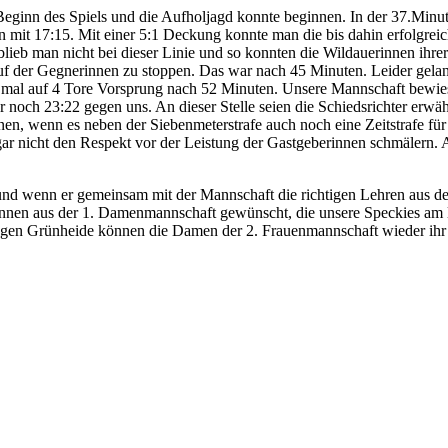
eginn des Spiels und die Aufholjagd konnte beginnen. In der 37.Minu
n mit 17:15. Mit einer 5:1 Deckung konnte man die bis dahin erfolgrei
 blieb man nicht bei dieser Linie und so konnten die Wildauerinnen ihr
f der Gegnerinnen zu stoppen. Das war nach 45 Minuten. Leider gelang
 mal auf 4 Tore Vorsprung nach 52 Minuten. Unsere Mannschaft bewies 
noch 23:22 gegen uns. An dieser Stelle seien die Schiedsrichter erwähn
en, wenn es neben der Siebenmeterstrafe auch noch eine Zeitstrafe fü
gar nicht den Respekt vor der Leistung der Gastgeberinnen schmälern. 
nd wenn er gemeinsam mit der Mannschaft die richtigen Lehren aus dem
lerinnen aus der 1. Damenmannschaft gewünscht, die unsere Speckies am
gen Grünheide können die Damen der 2. Frauenmannschaft wieder ihr Kö