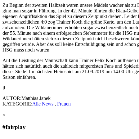
Zu Beginn der zweiten Halbzeit waren unsere Mädels wacher als zu B
ging man sogar in Führung. In der 42. Minute führten die Blau-Gelbe
eigenen Angriffsaktion das Spiel zu diesem Zeitpunkt drehen. Leider
zwischenzeitlichen 4:0 zog Trainer Koch die grüne Karte, um den Lau
aufzuholen. Die Wildauerinnen erhöhten sogar zwischenzeitlich noch
der 55. Minute nach einem erfolgreichen Siebenmeter für die HSG nur 
Wildauerinnen hätten sich zu diesem Zeitpunkt nicht beschweren könn
gegriffen wurde. Aber das soll keine Entschuldigung sein und schon 
HSG muss noch warten.
Auf die Leistung der Mannschaft kann Trainer Felix Koch aufbauen u
hätten sich natürlich auch die zahlreich mitgereisten Fans und Spie
dieser Stelle! Im nächsten Heimspiel am 21.09.2019 um 14:00 Uhr ge
Saison einfahren.
jl
AUTOR:Matthias Janek
KATEGORIE:
Alle News
,
Frauen
<
#fairplay