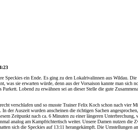
4:23
re Speckies ein Ende. Es ging zu den Lokalrivalinnen aus Wildau. Die M
nt, was sie erwarten würde, denn aus der Vorsaison kannte man sich no
s Parkett. Lobend zu erwähnen sei an dieser Stelle die gute Zusammena
cht verschlafen und so musste Trainer Felix Koch schon nach vier Min
. In der Auszeit wurden anscheinen die richtigen Sachen angesprochen,
 diesem Zeitpunkt nach ca. 6 Minuten zu einer längeren Unterbrechung, 
einmal analog am Kampfrichtertisch weiter. Unsere Damen nutzen die Z
hatten sich die Speckies auf 13:11 herangekämpft. Die Umstellungen am