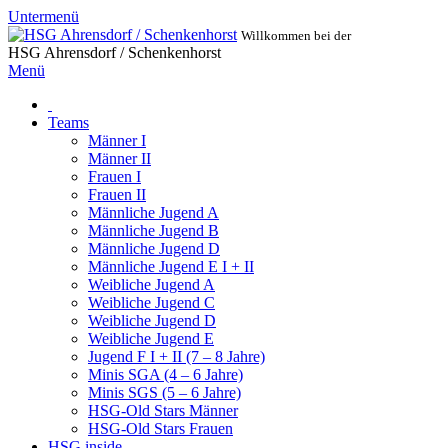
Untermenü
Willkommen bei der
HSG Ahrensdorf / Schenkenhorst
Menü
Teams
Männer I
Männer II
Frauen I
Frauen II
Männliche Jugend A
Männliche Jugend B
Männliche Jugend D
Männliche Jugend E I + II
Weibliche Jugend A
Weibliche Jugend C
Weibliche Jugend D
Weibliche Jugend E
Jugend F I + II (7 – 8 Jahre)
Minis SGA (4 – 6 Jahre)
Minis SGS (5 – 6 Jahre)
HSG-Old Stars Männer
HSG-Old Stars Frauen
HSG inside