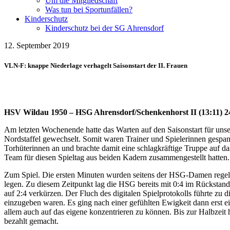
Um die Mitgliedschaft
Was tun bei Sportunfällen?
Kinderschutz
Kinderschutz bei der SG Ahrensdorf
12. September 2019
VLN-F: knappe Niederlage verhagelt Saisonstart der II. Frauen
HSV Wildau 1950 – HSG Ahrensdorf/Schenkenhorst II (13:11) 2
Am letzten Wochenende hatte das Warten auf den Saisonstart für unse
Nordstaffel gewechselt. Somit waren Trainer und Spielerinnen gespan
Torhüterinnen an und brachte damit eine schlagkräftige Truppe auf da
Team für diesen Spieltag aus beiden Kadern zusammengestellt hatten.
Zum Spiel. Die ersten Minuten wurden seitens der HSG-Damen regelre
legen. Zu diesem Zeitpunkt lag die HSG bereits mit 0:4 im Rückstand
auf 2:4 verkürzen. Der Fluch des digitalen Spielprotokolls führte zu
einzugeben waren. Es ging nach einer gefühlten Ewigkeit dann erst 
allem auch auf das eigene konzentrieren zu können. Bis zur Halbzeit 
bezahlt gemacht.