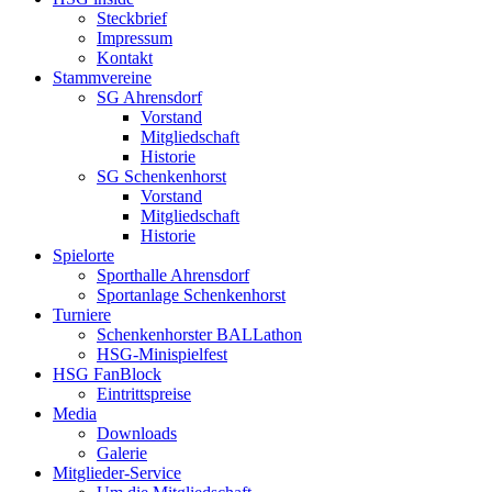
Steckbrief
Impressum
Kontakt
Stammvereine
SG Ahrensdorf
Vorstand
Mitgliedschaft
Historie
SG Schenkenhorst
Vorstand
Mitgliedschaft
Historie
Spielorte
Sporthalle Ahrensdorf
Sportanlage Schenkenhorst
Turniere
Schenkenhorster BALLathon
HSG-Minispielfest
HSG FanBlock
Eintrittspreise
Media
Downloads
Galerie
Mitglieder-Service