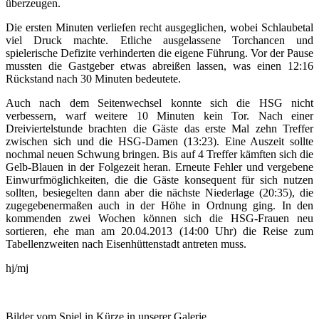
überzeugen.
Die ersten Minuten verliefen recht ausgeglichen, wobei Schlaubetal
viel Druck machte. Etliche ausgelassene Torchancen und
spielerische Defizite verhinderten die eigene Führung. Vor der Pause
mussten die Gastgeber etwas abreißen lassen, was einen 12:16
Rückstand nach 30 Minuten bedeutete.
Auch nach dem Seitenwechsel konnte sich die HSG nicht
verbessern, warf weitere 10 Minuten kein Tor. Nach einer
Dreiviertelstunde brachten die Gäste das erste Mal zehn Treffer
zwischen sich und die HSG-Damen (13:23). Eine Auszeit sollte
nochmal neuen Schwung bringen. Bis auf 4 Treffer kämften sich die
Gelb-Blauen in der Folgezeit heran. Erneute Fehler und vergebene
Einwurfmöglichkeiten, die die Gäste konsequent für sich nutzen
sollten, besiegelten dann aber die nächste Niederlage (20:35), die
zugegebenermaßen auch in der Höhe in Ordnung ging. In den
kommenden zwei Wochen können sich die HSG-Frauen neu
sortieren, ehe man am 20.04.2013 (14:00 Uhr) die Reise zum
Tabellenzweiten nach Eisenhüttenstadt antreten muss.
hj/mj
Bilder vom Spiel in Kürze in unserer Galerie