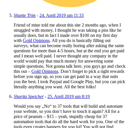
Shante Trim
-
24. April 2019 um 11:33
Friend of mine told me about this site 2 months ago, when I
struggled with money. I thought he was taking a piss like he
usually does, but in fact I made over $100 on my first day
with
Gold Opinions
. All you do is basically filling out
surveys, what can become really boring after asking the same
questions for more than 4-5 hours, but at the end you get paid
and I mean well paid. I never thought any company in the
world would pay that much money for answering some
simple questions. Not gonna talk here, you guys go and check
this out –
Gold Opinions
. Don’t forget to pick a right rewards
before you sign up, so you can get paid in a way that suits
you the best. I took Paypal and Google Play, but you can pick
literally anything you want. All the best folks!
Sharita Speicher
-
25. April 2019 um 8:19
Would you say „No“ to 37 tools that will build and automate
your website, so you don’t have to touch it again? All for a
price of peanuts – $15 – yeah, stupidly cheap for 37
automation tools that do all the hard work for you. One of the
tools even creates banners for you lol! You will not find