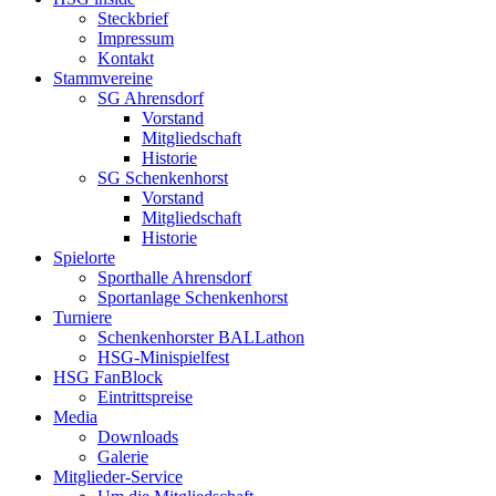
Steckbrief
Impressum
Kontakt
Stammvereine
SG Ahrensdorf
Vorstand
Mitgliedschaft
Historie
SG Schenkenhorst
Vorstand
Mitgliedschaft
Historie
Spielorte
Sporthalle Ahrensdorf
Sportanlage Schenkenhorst
Turniere
Schenkenhorster BALLathon
HSG-Minispielfest
HSG FanBlock
Eintrittspreise
Media
Downloads
Galerie
Mitglieder-Service