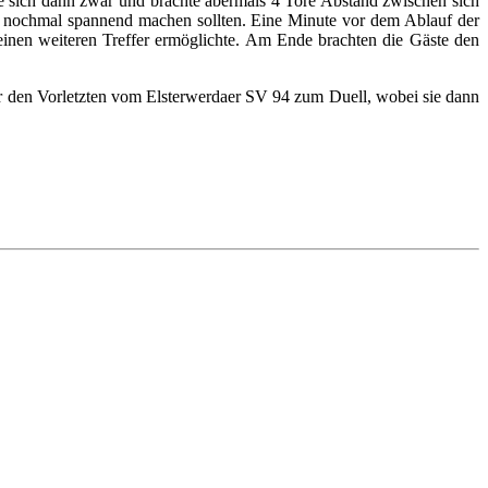
rte sich dann zwar und brachte abermals 4 Tore Abstand zwischen sich
iel nochmal spannend machen sollten. Eine Minute vor dem Ablauf der
einen weiteren Treffer ermöglichte. Am Ende brachten die Gäste den
en Vorletzten vom Elsterwerdaer SV 94 zum Duell, wobei sie dann