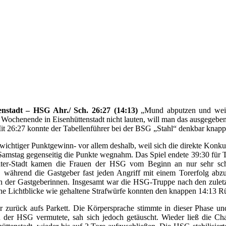
nstadt – HSG Ahr./ Sch. 26:27 (14:13)
„Mund abputzen und weit
ochenende in Eisenhüttenstadt nicht lauten, will man das ausgegebene 
Mit 26:27 konnte der Tabellenführer bei der BSG „Stahl“ denkbar knapp
 wichtiger Punktgewinn- vor allem deshalb, weil sich die direkte Kon
mstag gegenseitig die Punkte wegnahm. Das Spiel endete 39:30 für Te
iter-Stadt kamen die Frauen der HSG vom Beginn an nur sehr schw
t, während die Gastgeber fast jeden Angriff mit einem Torerfolg ab
en der Gastgeberinnen. Insgesamt war die HSG-Truppe nach den zuletz
ine Lichtblicke wie gehaltene Strafwürfe konnten den knappen 14:13 R
urück aufs Parkett. Die Körpersprache stimmte in dieser Phase und
n der HSG vermutete, sah sich jedoch getäuscht. Wieder ließ die Ch