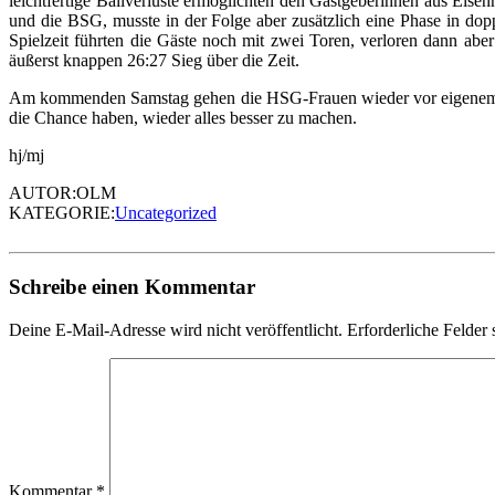
leichtfertige Ballverluste ermöglichten den Gastgeberinnen aus Eise
und die BSG, musste in der Folge aber zusätzlich eine Phase in dop
Spielzeit führten die Gäste noch mit zwei Toren, verloren dann ab
äußerst knappen 26:27 Sieg über die Zeit.
Am kommenden Samstag gehen die HSG-Frauen wieder vor eigenem P
die Chance haben, wieder alles besser zu machen.
hj/mj
AUTOR:OLM
KATEGORIE:
Uncategorized
Schreibe einen Kommentar
Deine E-Mail-Adresse wird nicht veröffentlicht.
Erforderliche Felder 
Kommentar
*