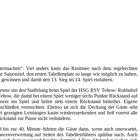
ermachen“. Viel anders kann das Resümee nach dem regelrechten
Saisonziel, den ersten Tabellenplatz so lange wie möglich zu halten,
 gewinnen und damit den 13. Sieg im 14. Spiel einfahren.
kurrenz um den Staffelsieg beim Spiel der HSG RSV Teltow/ Ruhlsdorf
ltow, die damit bei einem Spiel weniger sechs Punkte Rückstand auf
er ins Spiel und liefen stets einem Rückstand hinterher. Eigene
zuschließen vermochten. Ebenso tat sich die Deckung der Gäste sehr
t gezeigten Leistungen kaum wiederzuerkennen und ließ vorerst alle
ückstand zur Pause nicht verhindern.
 bis zur 40. Minute führten die Gäste dann, wenn auch unerwartet,
ancenverwertung auf Seiten des Tabellenführers spürbar nach. Auch