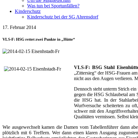
Um die Mitgliedschaft
Was tun bei Sportunfällen?
Kinderschutz
Kinderschutz bei der SG Ahrensdorf
17. Februar 2014
VLS-F: HSG rettet zwei Punkte in „Hütte“
VLS-F: BSG Stahl Eisenhütte
„Zittersieg“ der HSG-Frauen am W
nicht aus den Augen verlieren. 
Dennoch steht unterm Strich ein
gegen die HSG Schlaubetal am Sa
die HSG hat. In der Stahlarbe
Wurfversuche scheiterten zu of
schwer mit den Angriffsverhalt
Qualitäten vermissen. Selbst kle
Wie ausgewechselt kamen die Damen vom Tabellenführer dann aber z
plötzlich mit 6 Treffern. Wer dann einen klaren Ausgang zugunste