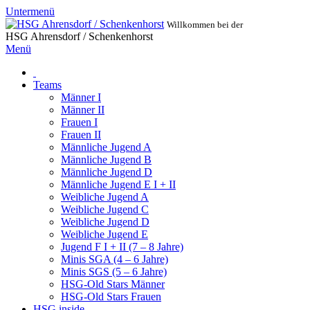
Untermenü
Willkommen bei der
HSG Ahrensdorf / Schenkenhorst
Menü
Teams
Männer I
Männer II
Frauen I
Frauen II
Männliche Jugend A
Männliche Jugend B
Männliche Jugend D
Männliche Jugend E I + II
Weibliche Jugend A
Weibliche Jugend C
Weibliche Jugend D
Weibliche Jugend E
Jugend F I + II (7 – 8 Jahre)
Minis SGA (4 – 6 Jahre)
Minis SGS (5 – 6 Jahre)
HSG-Old Stars Männer
HSG-Old Stars Frauen
HSG inside