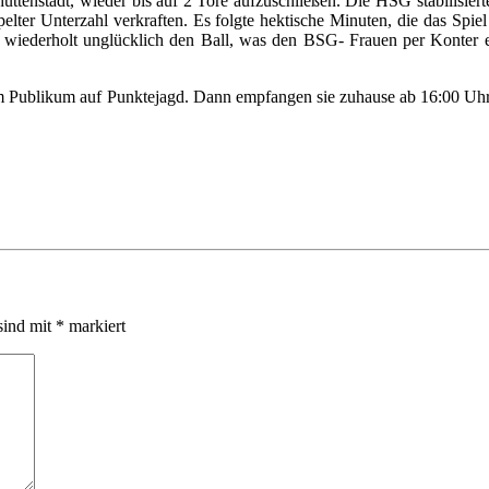
nhüttenstadt, wieder bis auf 2 Tore aufzuschließen. Die HSG stabilisie
pelter Unterzahl verkraften. Es folgte hektische Minuten, die das Sp
er wiederholt unglücklich den Ball, was den BSG- Frauen per Konter 
ublikum auf Punktejagd. Dann empfangen sie zuhause ab 16:00 Uhr d
sind mit
*
markiert