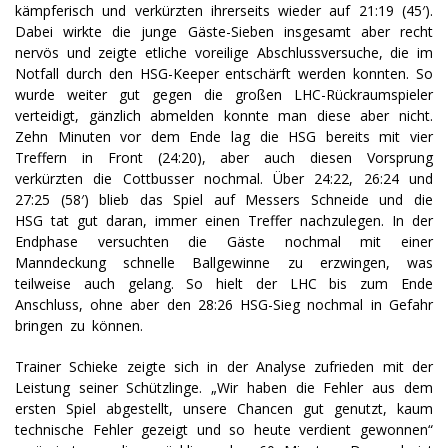
kämpferisch und verkürzten ihrerseits wieder auf 21:19 (45′).
Dabei wirkte die junge Gäste-Sieben insgesamt aber recht
nervös und zeigte etliche voreilige Abschlussversuche, die im
Notfall durch den HSG-Keeper entschärft werden konnten. So
wurde weiter gut gegen die großen LHC-Rückraumspieler
verteidigt, gänzlich abmelden konnte man diese aber nicht.
Zehn Minuten vor dem Ende lag die HSG bereits mit vier
Treffern in Front (24:20), aber auch diesen Vorsprung
verkürzten die Cottbusser nochmal. Über 24:22, 26:24 und
27:25 (58′) blieb das Spiel auf Messers Schneide und die
HSG tat gut daran, immer einen Treffer nachzulegen. In der
Endphase versuchten die Gäste nochmal mit einer
Manndeckung schnelle Ballgewinne zu erzwingen, was
teilweise auch gelang. So hielt der LHC bis zum Ende
Anschluss, ohne aber den 28:26 HSG-Sieg nochmal in Gefahr
bringen zu können.
Trainer Schieke zeigte sich in der Analyse zufrieden mit der
Leistung seiner Schützlinge. „Wir haben die Fehler aus dem
ersten Spiel abgestellt, unsere Chancen gut genutzt, kaum
technische Fehler gezeigt und so heute verdient gewonnen“