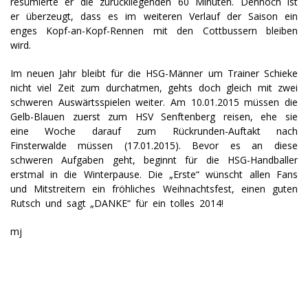
resümierte er die zurückliegenden 60 Minuten. Dennoch ist
er überzeugt, dass es im weiteren Verlauf der Saison ein
enges Kopf-an-Kopf-Rennen mit den Cottbussern bleiben
wird.
Im neuen Jahr bleibt für die HSG-Männer um Trainer Schieke
nicht viel Zeit zum durchatmen, gehts doch gleich mit zwei
schweren Auswärtsspielen weiter. Am 10.01.2015 müssen die
Gelb-Blauen zuerst zum HSV Senftenberg reisen, ehe sie
eine Woche darauf zum Rückrunden-Auftakt nach
Finsterwalde müssen (17.01.2015). Bevor es an diese
schweren Aufgaben geht, beginnt für die HSG-Handballer
erstmal in die Winterpause. Die „Erste“ wünscht allen Fans
und Mitstreitern ein fröhliches Weihnachtsfest, einen guten
Rutsch und sagt „DANKE“ für ein tolles 2014!
mj