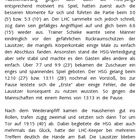
entsprechend motiviert ins Spiel, hatten zuerst auch die
besseren Momente für sich und führten die Partie beim 3:0
(5′) bzw. 5:3 (10′) an. Der LHC sammelte sich jedoch schnell,
zog dann sein gefälliges Angriffspiel auf und glich beim 6:6
(15′) wieder aus. Trainer Schieke warnte seine Männer
eindringlich vor den gefährlichen Rückraumschützen der
Lausitzer, die mangels Körperkontakt einige Male zu einfach
den Abschluss fanden. Ansonsten stand die HSG-Verteidigung
aber sehr stabil und machte es den Gästen alles andere als
einfach. Über 7:7 und 9:9 (23′) bekamen die Zuschauer ein
enges und spannendes Spiel geboten. Der HSG gelang beim
12:10 (27′) bzw. 13:11 (28′) nochmal ein Vorstoß, bis zur
Pause leistete sich die „Erste“ aber einige Fehler, die die
Lausitzer konsequent zu nutzen wussten. So gingen die
Mannschaften mit einem Remis von 13:13 in die Pause.
Nach dem Wiederanpfiff kamen die Hausherren gut ins
Rollen, trafen zügig zweimal und setzten sich dann Tor um
Tor auf 19:15 (40′) ab. Dabei begleitete die HSG aber auch
mehrmals das Glück, hatte der LHC-Keeper bei mehreren
Treffern deutlich die Hände am Ball. Die Lausitzer blieben