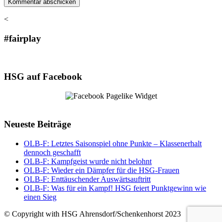
<
#fairplay
HSG auf Facebook
Neueste Beiträge
OLB-F: Letztes Saisonspiel ohne Punkte – Klassenerhalt
dennoch geschafft
OLB-F: Kampfgeist wurde nicht belohnt
OLB-F: Wieder ein Dämpfer für die HSG-Frauen
OLB-F: Enttäuschender Auswärtsauftritt
OLB-F: Was für ein Kampf! HSG feiert Punktgewinn wie
einen Sieg
© Copyright with HSG Ahrensdorf/Schenkenhorst 2023