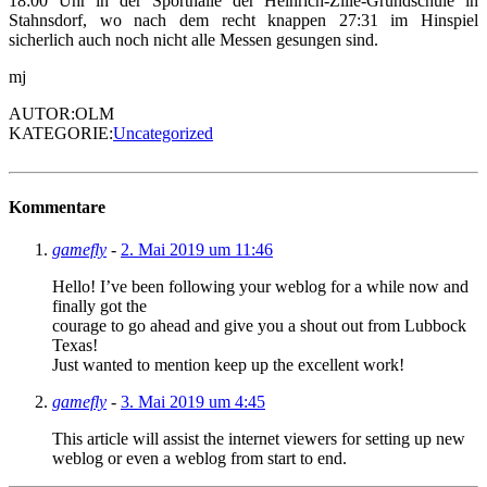
18:00 Uhr in der Sporthalle der Heinrich-Zille-Grundschule in
Stahnsdorf, wo nach dem recht knappen 27:31 im Hinspiel
sicherlich auch noch nicht alle Messen gesungen sind.
mj
AUTOR:OLM
KATEGORIE:
Uncategorized
Kommentare
gamefly
-
2. Mai 2019 um 11:46
Hello! I’ve been following your weblog for a while now and
finally got the
courage to go ahead and give you a shout out from Lubbock
Texas!
Just wanted to mention keep up the excellent work!
gamefly
-
3. Mai 2019 um 4:45
This article will assist the internet viewers for setting up new
weblog or even a weblog from start to end.