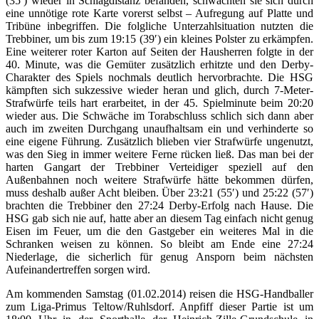
(35′) wieder in Schlagdistanz befanden, schwächten sie sich durch
eine unnötige rote Karte vorerst selbst – Aufregung auf Platte und
Tribüne inbegriffen. Die folgliche Unterzahlsituation nutzten die
Trebbiner, um bis zum 19:15 (39′) ein kleines Polster zu erkämpfen.
Eine weiterer roter Karton auf Seiten der Hausherren folgte in der
40. Minute, was die Gemüter zusätzlich erhitzte und den Derby-
Charakter des Spiels nochmals deutlich hervorbrachte. Die HSG
kämpften sich sukzessive wieder heran und glich, durch 7-Meter-
Strafwürfe teils hart erarbeitet, in der 45. Spielminute beim 20:20
wieder aus. Die Schwäche im Torabschluss schlich sich dann aber
auch im zweiten Durchgang unaufhaltsam ein und verhinderte so
eine eigene Führung. Zusätzlich blieben vier Strafwürfe ungenutzt,
was den Sieg in immer weitere Ferne rücken ließ. Das man bei der
harten Gangart der Trebbiner Verteidiger speziell auf den
Außenbahnen noch weitere Strafwürfe hätte bekommen dürfen,
muss deshalb außer Acht bleiben. Über 23:21 (55′) und 25:22 (57′)
brachten die Trebbiner den 27:24 Derby-Erfolg nach Hause. Die
HSG gab sich nie auf, hatte aber an diesem Tag einfach nicht genug
Eisen im Feuer, um die den Gastgeber ein weiteres Mal in die
Schranken weisen zu können. So bleibt am Ende eine 27:24
Niederlage, die sicherlich für genug Ansporn beim nächsten
Aufeinandertreffen sorgen wird.
Am kommenden Samstag (01.02.2014) reisen die HSG-Handballer
zum Liga-Primus Teltow/Ruhlsdorf. Anpfiff dieser Partie ist um