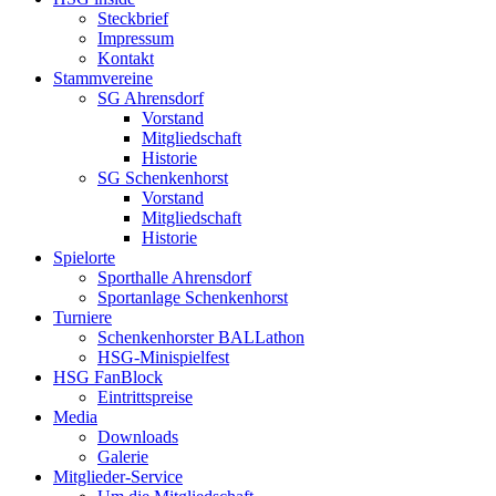
Steckbrief
Impressum
Kontakt
Stammvereine
SG Ahrensdorf
Vorstand
Mitgliedschaft
Historie
SG Schenkenhorst
Vorstand
Mitgliedschaft
Historie
Spielorte
Sporthalle Ahrensdorf
Sportanlage Schenkenhorst
Turniere
Schenkenhorster BALLathon
HSG-Minispielfest
HSG FanBlock
Eintrittspreise
Media
Downloads
Galerie
Mitglieder-Service