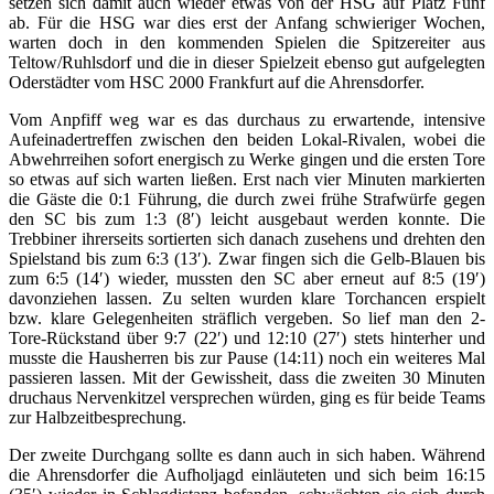
setzen sich damit auch wieder etwas von der HSG auf Platz Fünf
ab. Für die HSG war dies erst der Anfang schwieriger Wochen,
warten doch in den kommenden Spielen die Spitzereiter aus
Teltow/Ruhlsdorf und die in dieser Spielzeit ebenso gut aufgelegten
Oderstädter vom HSC 2000 Frankfurt auf die Ahrensdorfer.
Vom Anpfiff weg war es das durchaus zu erwartende, intensive
Aufeinadertreffen zwischen den beiden Lokal-Rivalen, wobei die
Abwehrreihen sofort energisch zu Werke gingen und die ersten Tore
so etwas auf sich warten ließen. Erst nach vier Minuten markierten
die Gäste die 0:1 Führung, die durch zwei frühe Strafwürfe gegen
den SC bis zum 1:3 (8′) leicht ausgebaut werden konnte. Die
Trebbiner ihrerseits sortierten sich danach zusehens und drehten den
Spielstand bis zum 6:3 (13′). Zwar fingen sich die Gelb-Blauen bis
zum 6:5 (14′) wieder, mussten den SC aber erneut auf 8:5 (19′)
davonziehen lassen. Zu selten wurden klare Torchancen erspielt
bzw. klare Gelegenheiten sträflich vergeben. So lief man den 2-
Tore-Rückstand über 9:7 (22′) und 12:10 (27′) stets hinterher und
musste die Hausherren bis zur Pause (14:11) noch ein weiteres Mal
passieren lassen. Mit der Gewissheit, dass die zweiten 30 Minuten
druchaus Nervenkitzel versprechen würden, ging es für beide Teams
zur Halbzeitbesprechung.
Der zweite Durchgang sollte es dann auch in sich haben. Während
die Ahrensdorfer die Aufholjagd einläuteten und sich beim 16:15