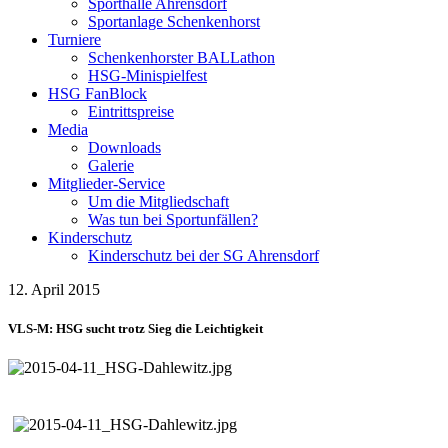
Sporthalle Ahrensdorf
Sportanlage Schenkenhorst
Turniere
Schenkenhorster BALLathon
HSG-Minispielfest
HSG FanBlock
Eintrittspreise
Media
Downloads
Galerie
Mitglieder-Service
Um die Mitgliedschaft
Was tun bei Sportunfällen?
Kinderschutz
Kinderschutz bei der SG Ahrensdorf
12. April 2015
VLS-M: HSG sucht trotz Sieg die Leichtigkeit