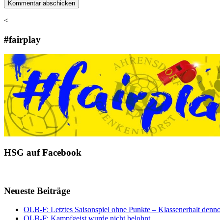
<
#fairplay
HSG auf Facebook
Neueste Beiträge
OLB-F: Letztes Saisonspiel ohne Punkte – Klassenerhalt denno
OLB-F: Kampfgeist wurde nicht belohnt