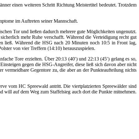
ner einen weiteren Schritt Richtung Meistertitel bedeutet. Trotzdem
Symptome im Auftreten seiner Mannschaft.
ischen Tor und ließen dadurch mehrere gute Möglichkeiten ungenutzt.
sicherlich mehr Ruhe verschafft. Während die Verteidigung recht gut
sen ließ. Während die HSG nach 20 Minuten noch 10:5 in Front lag,
olster von vier Treffern (14:10) herauszuspielen.
che Tore erzielten. Über 20:13 (40′) und 22:13 (45′) gelang es so,
 Einsteigen gegen die HSG-Angreifer, diese ließ sich davon aber nicht
r vermeidbare Gegentore zu, die aber an der Punkteaufteilung nichts
e vom HC Spreewald antritt. Die viertplatzierten Spreewälder sind
nd will auf dem Weg zum Staffelsieg auch dort die Punkte mitnehmen.