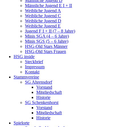
Männliche Jugend D
Männliche Jugend E I + II
Weibliche Jugend A
Weibliche Jugend C
Weibliche Jugend D
Weibliche Jugend E
Jugend F I + II (7 – 8 Jahre)
Minis SGA (4 – 6 Jahre)
Minis SGS (5 – 6 Jahre)
HSG-Old Stars Männer
HSG-Old Stars Frauen
HSG inside
Steckbrief
Impressum
Kontakt
Stammvereine
SG Ahrensdorf
Vorstand
Mitgliedschaft
Historie
SG Schenkenhorst
Vorstand
Mitgliedschaft
Historie
Spielorte