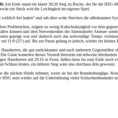
0)
Am Ende stand ein klarer 30:20 Sieg zu Buche, der für die HSG-Män
itz ein Stück weit die Leichtigkeit im eigenen Spiel.
t wirklich frei hatten“ und sah über weite Strecken die altbekannten 
chen Problemchen, zeigten zu wenig Kaltschnäuzigkeit vor dem gegner
sfallen können und dem Nervenkostüm der Ahrensdorfer Akteure somit 
aktionen geprägt war und dadurch auch das notwendige Tempo vermis
uf 11:9 (25′) auf. Bis zur Pause gelang es jedoch, wieder ein kleines P
Hausherren, die gut zurückkamen und nach mehreren Gegenstößen einfa
Die Gäste konterten diesen Vorstoß ihrerseits mit teilweise überhartem
en Hausherren mit 29:16 in Front, ließen dann bis zum Ende noch vie
um Schluss leisten, ein höherer Sieg wäre also durchaus drin gewesen.
die nächste Hürde nehmen, wenn sie bei der Brandenburgliga- Reserv
ie HSG setzt wieder auf die Unterstützung vieler Schlachtenbummler u