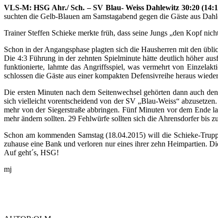
VLS-M: HSG Ahr./ Sch. – SV Blau- Weiss Dahlewitz 30:20 (14:1
suchten die Gelb-Blauen am Samstagabend gegen die Gäste aus Dahlew
Trainer Steffen Schieke merkte früh, dass seine Jungs „den Kopf nich
Schon in der Angangsphase plagten sich die Hausherren mit den übli
Die 4:3 Führung in der zehnten Spielminute hätte deutlich höher au
funktionierte, lahmte das Angriffsspiel, was vermehrt von Einzel
schlossen die Gäste aus einer kompakten Defensivreihe heraus wieder a
Die ersten Minuten nach dem Seitenwechsel gehörten dann auch den 
sich vielleicht vorentscheidend von der SV „Blau-Weiss“ abzusetzen. 
mehr von der Siegerstraße abbringen. Fünf Minuten vor dem Ende lag
mehr ändern sollten. 29 Fehlwürfe sollten sich die Ahrensdorfer bis z
Schon am kommenden Samstag (18.04.2015) will die Schieke-Truppe 
zuhause eine Bank und verloren nur eines ihrer zehn Heimpartien. D
Auf geht´s, HSG!
mj