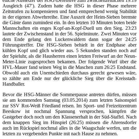
etliche Aussetzer der HSG-Defensive zum zwischenzeitlichen 19:19
Ausgleich (47′). Zudem hatte die HSG in dieser Phase mehrere
Zeitstrafen zu kompensieren und fand entsprechend wenig Stabilität
in der eigenen Abwehrreihe. Eine Auszeit der Heim-Sieben bremste
die Gäste dann zumindest ein. In den letzten 10 Minuten boten beide
Mannschaften ein enges Kopf-an-Kopf-Duell um den Sieg. 23:23
lautete der Zwischenstand in der 56. Spielminute. Zwei Minuten vor
dem Ende gelang den Luckenwaldern dann sogar der 24:25
Führungstreffer. Die HSG-Sieben behielt in der Endphase aber
kühlen Kopf und glich wieder aus. 5 Sekunden standen noch auf
der Spieluhr, als die Hausherren einen letzten Freiwurf an der Neun-
Meter-Linie zugesprochen bekamen. Der folgende Wurf über die
HVL-Mauer fand seinen Weg in die Maschen zum 26:25 Endstand.
Obwohl auch ein Unentschieden durchaus gerecht gewesen wäre,
so zählte am Ende nur der glückliche Sieg über die Kreisstadt-
Handballer.
Bevor die HSG-Männer die Sommerpause antreten dürfen, müssen
sie am kommenden Samstag (03.05.2014) zum letzten Saisonspiel
zur SSV Rot-Weiß Friedland reisen. Im Sport- und Freizeitzentrum
Beeskow ist nochmal Spannung versprochen, kämpfen die
Gastgeber doch noch um den Klassenerhalt in der Süd-Staffel. Nach
dem knappen Sieg im Hinspiel (26:25) müssen die Ahrensdorfer
auch im Rückspiel nochmal alles in die Waagschale werfen, um die
letzten zu vergebenden Punkte mit nach Hause zu nehmen.