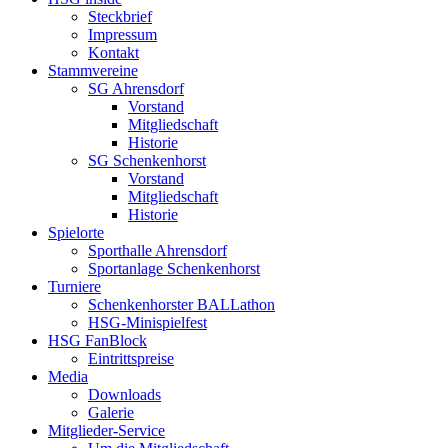
Steckbrief
Impressum
Kontakt
Stammvereine
SG Ahrensdorf
Vorstand
Mitgliedschaft
Historie
SG Schenkenhorst
Vorstand
Mitgliedschaft
Historie
Spielorte
Sporthalle Ahrensdorf
Sportanlage Schenkenhorst
Turniere
Schenkenhorster BALLathon
HSG-Minispielfest
HSG FanBlock
Eintrittspreise
Media
Downloads
Galerie
Mitglieder-Service