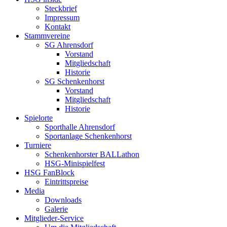
Steckbrief
Impressum
Kontakt
Stammvereine
SG Ahrensdorf
Vorstand
Mitgliedschaft
Historie
SG Schenkenhorst
Vorstand
Mitgliedschaft
Historie
Spielorte
Sporthalle Ahrensdorf
Sportanlage Schenkenhorst
Turniere
Schenkenhorster BALLathon
HSG-Minispielfest
HSG FanBlock
Eintrittspreise
Media
Downloads
Galerie
Mitglieder-Service