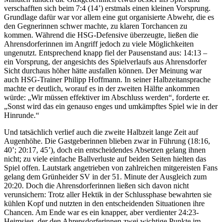
verschafften sich beim 7:4 (14’) erstmals einen kleinen Vorsprung.
Grundlage dafür war vor allem eine gut organisierte Abwehr, die es
den Gegnerinnen schwer machte, zu klaren Torchancen zu
kommen. Während die HSG-Defensive überzeugte, ließen die
Ahrensdorferinnen im Angriff jedoch zu viele Möglichkeiten
ungenutzt. Entsprechend knapp fiel der Pausenstand aus: 14:13 –
ein Vorsprung, der angesichts des Spielverlaufs aus Ahrensdorfer
Sicht durchaus höher hätte ausfallen können. Der Meinung war
auch HSG-Trainer Philipp Hoffmann. In seiner Halbzeitansprache
machte er deutlich, worauf es in der zweiten Hälfte ankommen
würde: „Wir müssen effektiver im Abschluss werden“, forderte er.
„Sonst wird das ein genauso enges und umkämpftes Spiel wie in der
Hinrunde.“
Und tatsächlich verlief auch die zweite Halbzeit lange Zeit auf
Augenhöhe. Die Gastgeberinnen blieben zwar in Führung (18:16,
40’; 20:17, 45’), doch ein entscheidendes Absetzen gelang ihnen
nicht; zu viele einfache Ballverluste auf beiden Seiten hielten das
Spiel offen. Lautstark angetrieben von zahlreichen mitgereisten Fans
gelang dem Grünheider SV in der 51. Minute der Ausgleich zum
20:20. Doch die Ahrensdorferinnen ließen sich davon nicht
verunsichern: Trotz aller Hektik in der Schlussphase bewahrten sie
kühlen Kopf und nutzten in den entscheidenden Situationen ihre
Chancen. Am Ende war es ein knapper, aber verdienter 24:23-
Heimsieg, der den Ahrensdorferinnen zwei wichtige Punkte im