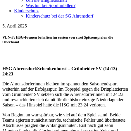
Um die Mitgliedschaft
Was tun bei Sportunfällen?
Kinderschutz
Kinderschutz bei der SG Ahrensdorf
5. April 2025
VLN-F: HSG-Frauen behalten im ersten von zwei Spitzenspielen die
Oberhand
HSG Ahrensdorf/Schenkenhorst – Grünheider SV (14:13)
24:23
Die Ahrensdorferinnen bleiben im spannenden Saisonendspurt
weiterhin auf der Erfolgsspur: Im Topspiel gegen die Drittplatzierten
vom Grünheider SV setzten sich die Ahrensdorferinnen mit 24:23
und revanchierten sich damit für die bisher einzige Niederlage der
Saison – das Hinspiel hatte die HSG mit 23:24 verloren.
Von Beginn an war spürbar, wie viel auf dem Spiel stand. Beide
Teams agierten zunächst nervös, technische Fehler und überhastete
Abschlüsse prägten die Anfangsminuten. Erst nach gut zehn
Minuten fanden die Gastgeberinnen etwas besser ins Spiel und