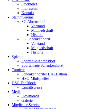
Steckbrief
Impressum
Kontakt
Stammvereine
SG Ahrensdorf
Vorstand
Mitgliedschaft
Historie
SG Schenkenhorst
Vorstand
Mitgliedschaft
Historie
Spielorte
Sporthalle Ahrensdorf
Sportanlage Schenkenhorst
Turniere
Schenkenhorster BALLathon
HSG-Minispielfest
HSG FanBlock
Eintrittspreise
Media
Downloads
Galerie
Mitglieder-Service