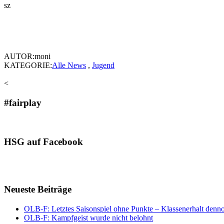
sz
AUTOR:moni
KATEGORIE:
Alle News
,
Jugend
<
#fairplay
HSG auf Facebook
Neueste Beiträge
OLB-F: Letztes Saisonspiel ohne Punkte – Klassenerhalt denno
OLB-F: Kampfgeist wurde nicht belohnt