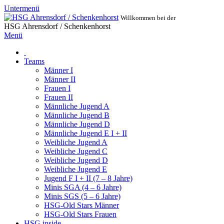
Untermenü
Willkommen bei der
HSG Ahrensdorf / Schenkenhorst
Menü
Teams
Männer I
Männer II
Frauen I
Frauen II
Männliche Jugend A
Männliche Jugend B
Männliche Jugend D
Männliche Jugend E I + II
Weibliche Jugend A
Weibliche Jugend C
Weibliche Jugend D
Weibliche Jugend E
Jugend F I + II (7 – 8 Jahre)
Minis SGA (4 – 6 Jahre)
Minis SGS (5 – 6 Jahre)
HSG-Old Stars Männer
HSG-Old Stars Frauen
HSG inside