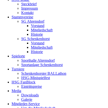
Steckbrief
Impressum
Kontakt
Stammvereine
SG Ahrensdorf
Vorstand
Mitgliedschaft
Historie
SG Schenkenhorst
Vorstand
Mitgliedschaft
Historie
Spielorte
Sporthalle Ahrensdorf
Sportanlage Schenkenhorst
Turniere
Schenkenhorster BALLathon
HSG-Minispielfest
HSG FanBlock
Eintrittspreise
Media
Downloads
Galerie
Mitglieder-Service