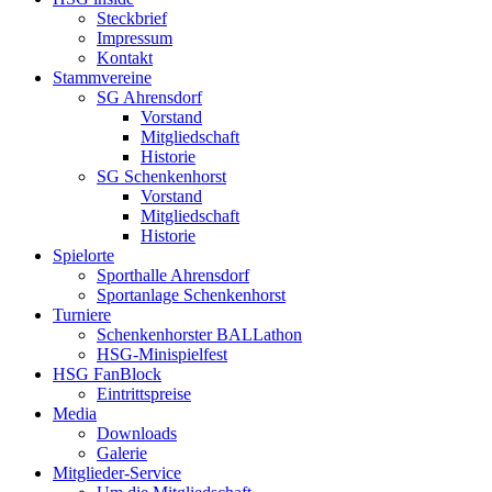
Steckbrief
Impressum
Kontakt
Stammvereine
SG Ahrensdorf
Vorstand
Mitgliedschaft
Historie
SG Schenkenhorst
Vorstand
Mitgliedschaft
Historie
Spielorte
Sporthalle Ahrensdorf
Sportanlage Schenkenhorst
Turniere
Schenkenhorster BALLathon
HSG-Minispielfest
HSG FanBlock
Eintrittspreise
Media
Downloads
Galerie
Mitglieder-Service