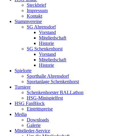
Steckbrief
Impressum
Kontakt
Stammvereine
SG Ahrensdorf
Vorstand
Mitgliedschaft
Historie
SG Schenkenhorst
Vorstand
Mitgliedschaft
Historie
Spielorte
Sporthalle Ahrensdorf
Sportanlage Schenkenhorst
Turniere
Schenkenhorster BALLathon
HSG-Minispielfest
HSG FanBlock
Eintrittspreise
Media
Downloads
Galerie
Mitglieder-Service