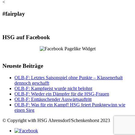
<
#fairplay
HSG auf Facebook
Neueste Beiträge
OLB-F: Letztes Saisonspiel ohne Punkte – Klassenerhalt
dennoch geschafft
OLB-F: Kampfgeist wurde nicht belohnt
OLB-F: Wieder ein Dämpfer für die HSG-Frauen
OLB-F: Enttäuschender Auswärtsauftritt
OLB-F: Was für ein Kampf! HSG feiert Punktgewinn wie
einen Sieg
© Copyright with HSG Ahrensdorf/Schenkenhorst 2023