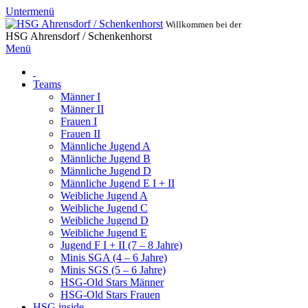
Untermenü
Willkommen bei der
HSG Ahrensdorf / Schenkenhorst
Menü
Teams
Männer I
Männer II
Frauen I
Frauen II
Männliche Jugend A
Männliche Jugend B
Männliche Jugend D
Männliche Jugend E I + II
Weibliche Jugend A
Weibliche Jugend C
Weibliche Jugend D
Weibliche Jugend E
Jugend F I + II (7 – 8 Jahre)
Minis SGA (4 – 6 Jahre)
Minis SGS (5 – 6 Jahre)
HSG-Old Stars Männer
HSG-Old Stars Frauen
HSG inside