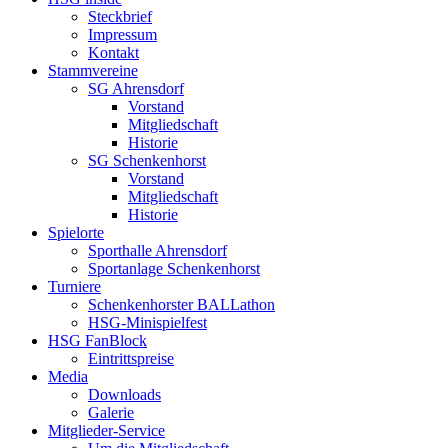
Steckbrief
Impressum
Kontakt
Stammvereine
SG Ahrensdorf
Vorstand
Mitgliedschaft
Historie
SG Schenkenhorst
Vorstand
Mitgliedschaft
Historie
Spielorte
Sporthalle Ahrensdorf
Sportanlage Schenkenhorst
Turniere
Schenkenhorster BALLathon
HSG-Minispielfest
HSG FanBlock
Eintrittspreise
Media
Downloads
Galerie
Mitglieder-Service