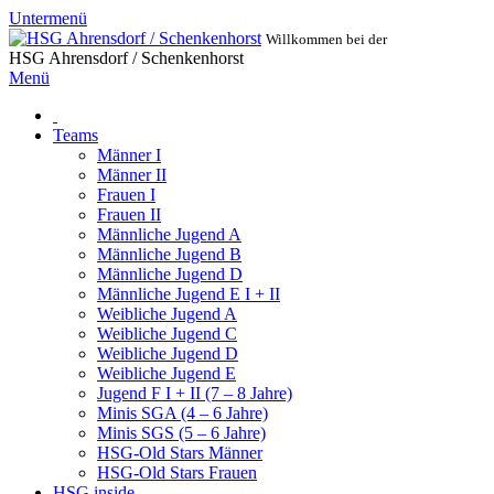
Untermenü
Willkommen bei der
HSG Ahrensdorf / Schenkenhorst
Menü
Teams
Männer I
Männer II
Frauen I
Frauen II
Männliche Jugend A
Männliche Jugend B
Männliche Jugend D
Männliche Jugend E I + II
Weibliche Jugend A
Weibliche Jugend C
Weibliche Jugend D
Weibliche Jugend E
Jugend F I + II (7 – 8 Jahre)
Minis SGA (4 – 6 Jahre)
Minis SGS (5 – 6 Jahre)
HSG-Old Stars Männer
HSG-Old Stars Frauen
HSG inside