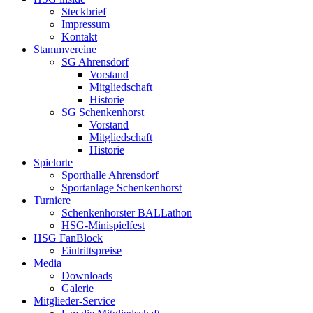
Steckbrief
Impressum
Kontakt
Stammvereine
SG Ahrensdorf
Vorstand
Mitgliedschaft
Historie
SG Schenkenhorst
Vorstand
Mitgliedschaft
Historie
Spielorte
Sporthalle Ahrensdorf
Sportanlage Schenkenhorst
Turniere
Schenkenhorster BALLathon
HSG-Minispielfest
HSG FanBlock
Eintrittspreise
Media
Downloads
Galerie
Mitglieder-Service