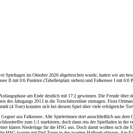
i Spieltagen im Oktober 2020 abgebrochen wurde, hatten wir am heut
ee II mit 0:6 Punkten (Tabellenplatz sieben) und Falkensee I mit 6:0 P
n Anfangsphase am Ende deutlich mit 17:2 gewinnen. Die Freude über de
chen des Jahrgangs 2013 in die Torschützenliste eintragen. Fiora Ortm
midt (4 Tore) konnten sich bei diesem Spiel über viele erfolgreiche To
n Gegner aus Falkensee. Alle Spielerinnen dort ausschließlich aus dem
usstreffer zum 1:1 markieren, doch dann riss der Spielfaden in der ers
 einer klaren Niederlage für die HSG aus. Doch damit wollten sich die
ie HSG konnte mit fünf Toren in der zweiten Halbzeit glänzen. Am Ende