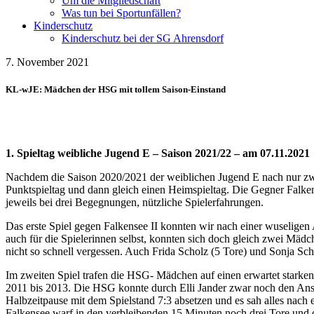
Um die Mitgliedschaft
Was tun bei Sportunfällen?
Kinderschutz
Kinderschutz bei der SG Ahrensdorf
7. November 2021
KL-wJE: Mädchen der HSG mit tollem Saison-Einstand
1. Spieltag weibliche Jugend E – Saison 2021/22 – am 07.11.2021
Nachdem die Saison 2020/2021 der weiblichen Jugend E nach nur zwe
Punktspieltag und dann gleich einen Heimspieltag. Die Gegner Falkens
jeweils bei drei Begegnungen, nützliche Spielerfahrungen.
Das erste Spiel gegen Falkensee II konnten wir nach einer wuselige
auch für die Spielerinnen selbst, konnten sich doch gleich zwei Mäd
nicht so schnell vergessen. Auch Frida Scholz (5 Tore) und Sonja Sch
Im zweiten Spiel trafen die HSG- Mädchen auf einen erwartet starke
2011 bis 2013. Die HSG konnte durch Elli Jander zwar noch den Anschl
Halbzeitpause mit dem Spielstand 7:3 absetzen und es sah alles nach
Falkensee warf in den verbleibenden 15 Minuten noch drei Tore und d