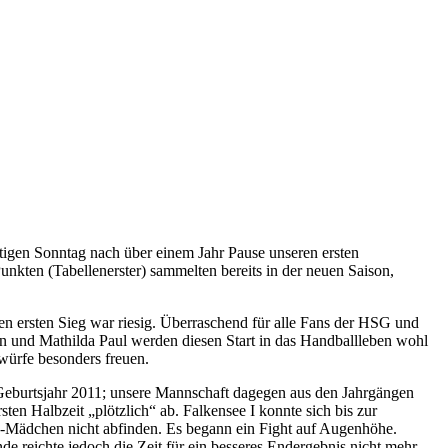
igen Sonntag nach über einem Jahr Pause unseren ersten
unkten (Tabellenerster) sammelten bereits in der neuen Saison,
n ersten Sieg war riesig. Überraschend für alle Fans der HSG und
ann und Mathilda Paul werden diesen Start in das Handballleben wohl
rwürfe besonders freuen.
 Geburtsjahr 2011; unsere Mannschaft dagegen aus den Jahrgängen
ten Halbzeit „plötzlich“ ab. Falkensee I konnte sich bis zur
 E-Mädchen nicht abfinden. Es begann ein Fight auf Augenhöhe.
 reichte jedoch die Zeit für ein besseres Endergebnis nicht mehr