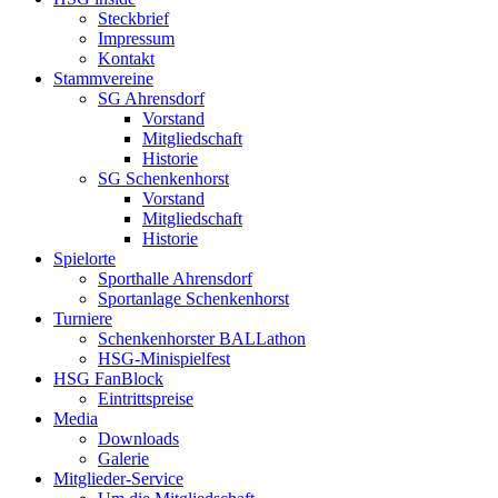
Steckbrief
Impressum
Kontakt
Stammvereine
SG Ahrensdorf
Vorstand
Mitgliedschaft
Historie
SG Schenkenhorst
Vorstand
Mitgliedschaft
Historie
Spielorte
Sporthalle Ahrensdorf
Sportanlage Schenkenhorst
Turniere
Schenkenhorster BALLathon
HSG-Minispielfest
HSG FanBlock
Eintrittspreise
Media
Downloads
Galerie
Mitglieder-Service