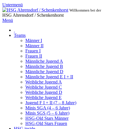
Untermenü
Willkommen bei der
HSG Ahrensdorf / Schenkenhorst
Menü
Teams
Männer I
Männer II
Frauen I
Frauen II
Männliche Jugend A
Männliche Jugend B
Männliche Jugend D
Männliche Jugend E I + II
Weibliche Jugend A
Weibliche Jugend C
Weibliche Jugend D
Weibliche Jugend E
Jugend F I + II (7 – 8 Jahre)
Minis SGA (4 – 6 Jahre)
Minis SGS (5 – 6 Jahre)
HSG-Old Stars Männer
HSG-Old Stars Frauen
HSG inside