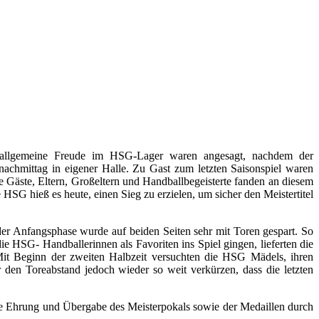
allgemeine Freude im HSG-Lager waren angesagt, nachdem der
achmittag in eigener Halle. Zu Gast zum letzten Saisonspiel waren
e Gäste, Eltern, Großeltern und Handballbegeisterte fanden an diesem
SG hieß es heute, einen Sieg zu erzielen, um sicher den Meistertitel
der Anfangsphase wurde auf beiden Seiten sehr mit Toren gespart. So
e HSG- Handballerinnen als Favoriten ins Spiel gingen, lieferten die
Mit Beginn der zweiten Halbzeit versuchten die HSG Mädels, ihren
 den Toreabstand jedoch wieder so weit verkürzen, dass die letzten
 die Ehrung und Übergabe des Meisterpokals sowie der Medaillen durch