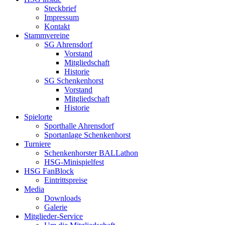
Steckbrief
Impressum
Kontakt
Stammvereine
SG Ahrensdorf
Vorstand
Mitgliedschaft
Historie
SG Schenkenhorst
Vorstand
Mitgliedschaft
Historie
Spielorte
Sporthalle Ahrensdorf
Sportanlage Schenkenhorst
Turniere
Schenkenhorster BALLathon
HSG-Minispielfest
HSG FanBlock
Eintrittspreise
Media
Downloads
Galerie
Mitglieder-Service