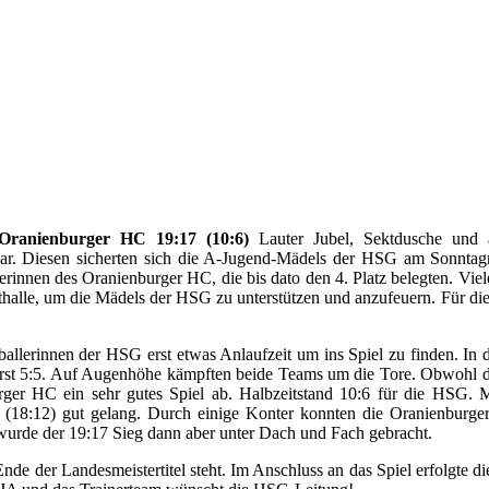
ranienburger HC 19:17 (10:6)
Lauter Jubel, Sektdusche und 
war. Diesen sicherten sich die A-Jugend-Mädels der HSG am Sonntagn
innen des Oranienburger HC, die bis dato den 4. Platz belegten.
Viel
alle, um die Mädels der HSG zu unterstützen und anzufeuern. Für die H
allerinnen der HSG erst etwas Anlaufzeit um ins Spiel zu finden. In 
 erst 5:5. Auf Augenhöhe kämpften beide Teams um die Tore. Obwohl di
rger HC ein sehr gutes Spiel ab. Halbzeitstand 10:6 für die HSG. 
 (18:12) gut gelang. Durch einige Konter konnten die Oranienburger
wurde der 19:17 Sieg dann aber unter Dach und Fach gebracht.
nde der Landesmeistertitel steht. Im Anschluss an das Spiel erfolgte