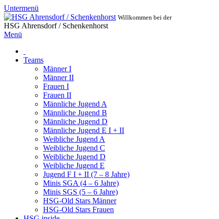
Untermenü
Willkommen bei der
HSG Ahrensdorf / Schenkenhorst
Menü
Teams
Männer I
Männer II
Frauen I
Frauen II
Männliche Jugend A
Männliche Jugend B
Männliche Jugend D
Männliche Jugend E I + II
Weibliche Jugend A
Weibliche Jugend C
Weibliche Jugend D
Weibliche Jugend E
Jugend F I + II (7 – 8 Jahre)
Minis SGA (4 – 6 Jahre)
Minis SGS (5 – 6 Jahre)
HSG-Old Stars Männer
HSG-Old Stars Frauen
HSG inside