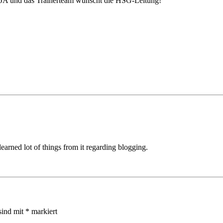
JA und das Trainerteam wünscht die HSG-Leitung!
 learned lot of things from it regarding blogging.
sind mit
*
markiert