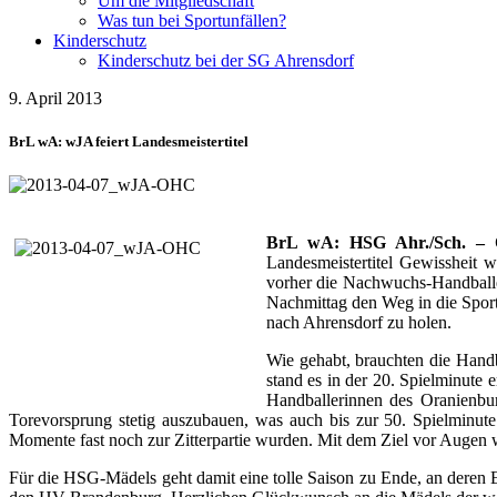
Um die Mitgliedschaft
Was tun bei Sportunfällen?
Kinderschutz
Kinderschutz bei der SG Ahrensdorf
9. April 2013
BrL wA: wJA feiert Landesmeistertitel
BrL wA: HSG Ahr./Sch. – O
Landesmeistertitel Gewissheit 
vorher die Nachwuchs-Handballer
Nachmittag den Weg in die Sporth
nach Ahrensdorf zu holen.
Wie gehabt, brauchten die Handb
stand es in der 20. Spielminute
Handballerinnen des Oranienbu
Torevorsprung stetig auszubauen, was auch bis zur 50. Spielminute
Momente fast noch zur Zitterpartie wurden. Mit dem Ziel vor Augen 
Für die HSG-Mädels geht damit eine tolle Saison zu Ende, an deren E